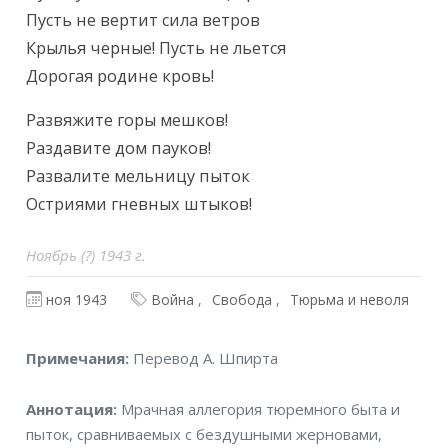
Пусть не вертит сила ветров

Крылья черные! Пусть не льется

Дорогая родине кровь!
Развяжите горы мешков!

Раздавите дом пауков!

Развалите мельницу пыток

Остриями гневных штыков!
Ноябрь (?) 1943 г.
ноя 1943
Война
Свобода
Тюрьма и неволя
Примечания
Примечания:
Перевод А. Шпирта
Аннотация
Аннотация:
Мрачная аллегория тюремного быта и
пыток, сравниваемых с бездушными жерновами,