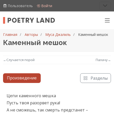
Пользователь
Войти
POETRY LAND
Главная
Авторы
Муса Джалиль
Каменный мешок
Каменный мешок
←
Случается порой
Палачу
→
Произведение
Разделы
Текст произведения
Цепи каменного мешка

Пусть твоя разорвет рука!

А не сможешь, так смерть предстанет –
