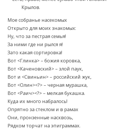
            Крылов.
Мое собранье насекомых

Открыто для моих знакомых:

Ну, что за пестрая семья!

За ними где ни рылся я!

Зато какая сортировка!

Вот <Глинка> – божия коровка,

Вот <Каченовский> – злой паук,

Вот и <Свиньин> – российский жук,

Вот <Олин><?> – черная мурашка,

Вот <Раич><?> – мелкая букашка.

Куда их много набралось!

Опрятно за стеклом и в рамах

Они, пронзенные насквозь,

Рядком торчат на эпиграммах.