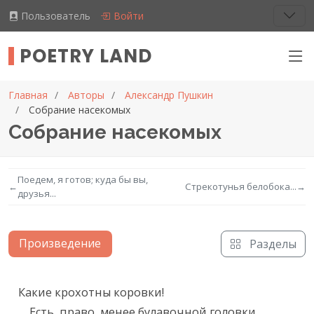
Пользователь
Войти
POETRY LAND
Главная
Авторы
Александр Пушкин
Собрание насекомых
Собрание насекомых
Поедем, я готов; куда бы вы,
←
Стрекотунья белобока...
→
друзья...
Произведение
Разделы
Текст произведения
Какие крохотны коровки!

    Есть, право, менее булавочной головки.
