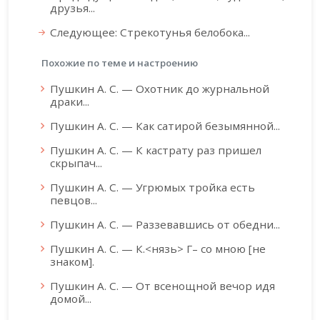
друзья...
Следующее: Стрекотунья белобока...
Похожие по теме и настроению
Пушкин А. С. — Охотник до журнальной
драки...
Пушкин А. С. — Как сатирой безымянной...
Пушкин А. С. — К кастрату раз пришел
скрыпач...
Пушкин А. С. — Угрюмых тройка есть
певцов...
Пушкин А. С. — Раззевавшись от обедни...
Пушкин А. С. — К.<нязь> Г– со мною [не
знаком].
Пушкин А. С. — От всенощной вечор идя
домой...