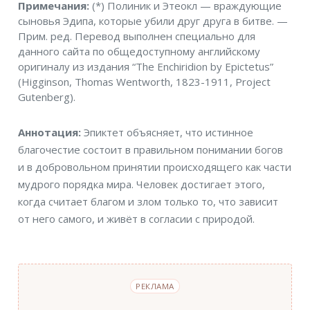
Примечания
Примечания:
(*) Полиник и Этеокл — враждующие
сыновья Эдипа, которые убили друг друга в битве. —
Прим. ред. Перевод выполнен специально для
данного сайта по общедоступному английскому
оригиналу из издания “The Enchiridion by Epictetus”
(Higginson, Thomas Wentworth, 1823-1911, Project
Gutenberg).
Аннотация
Аннотация:
Эпиктет объясняет, что истинное
благочестие состоит в правильном понимании богов
и в добровольном принятии происходящего как части
мудрого порядка мира. Человек достигает этого,
когда считает благом и злом только то, что зависит
от него самого, и живёт в согласии с природой.
РЕКЛАМА