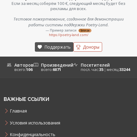
Если за месяц соберём 100 €, следующий месяц будет без
рекламы для всех.
Тестовое пожертвование, созданное для демонстрации
работы системы поддержки Poetry-Land.
— Пример записи
bronze
https://poetry-land.com/
Поддержать
Доноры
Авторов
Произведений
Посетителей
всего:
106
всего:
6071
посл. час:
35
|
месяц:
33244
ВАЖНЫЕ ССЫЛКИ
Главная
Условия использования
Конфиденциальность