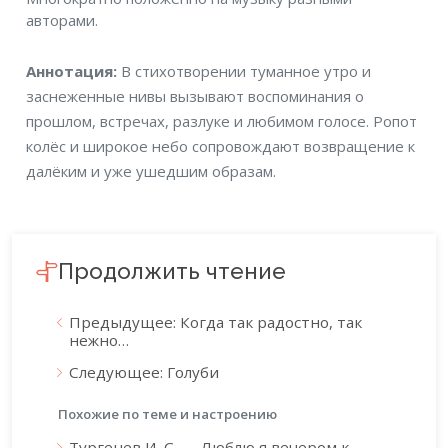
авторами.
Аннотация
Аннотация:
В стихотворении туманное утро и
заснеженные нивы вызывают воспоминания о
прошлом, встречах, разлуке и любимом голосе. Ропот
колёс и широкое небо сопровождают возвращение к
далёким и уже ушедшим образам.
Продолжить чтение
Предыдущее: Когда так радостно, так
нежно…
Следующее: Голуби
Похожие по теме и настроению
Тургенев И. С. — Люблю я вечером к