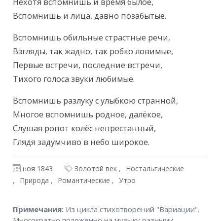
Нехотя вспомнишь и время былое,

Вспомнишь и лица, давно позабытые.
Вспомнишь обильные страстные речи,

Взгляды, так жадно, так робко ловимые,

Первые встречи, последние встречи,

Тихого голоса звуки любимые.
Вспомнишь разлуку с улыбкою странной,

Многое вспомнишь родное, далёкое,

Слушая ропот колёс непрестанный,

Глядя задумчиво в небо широкое.
ноя 1843
Золотой век
Ностальгические
Природа
Романтические
Утро
Примечания
Примечания:
Из цикла стихотворений "Вариации".
Многократно положенно на музыку разными