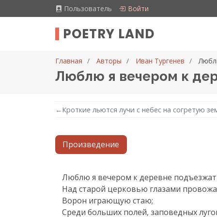
Пользователь
Войти
POETRY LAND
Главная
Авторы
Иван Тургенев
Любл
Люблю я вечером к де
←
Кроткие льются лучи с небес на согретую з
Произведение
Текст произведения
Люблю я вечером к деревне подъезжать
Над старой церковью глазами провожа
Ворон играющую стаю;

Среди больших полей, заповедных лугов