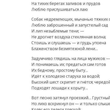
На тихих берегах заливов и прудов

Люблю прислушиваться лаю
Собак недремлющих, мычанью тяжких ст
Люблю заброшенный и запустелый сад

И лип незыблемые тени; —

Не дрогнет воздуха стеклянная волна;

Стоишь и слушаешь — и грудь упоена

Блаженством безмятежной лени…
Задумчиво глядишь на лица мужиков —
И понимаешь их; предаться сам готов

Их бедному, простому быту…

Идёт к колодезю старуха за водой;

Высокий шест скрипит и гнётся; чередой
Подходят лошади к корыту…
Вот песню затянул проезжий… Грустный 
Но лихо вскрикнул он — и только слышен
Колёс его телеги тряской;
