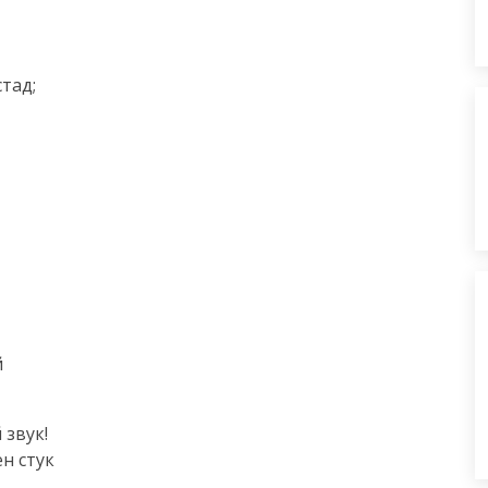
ад;





звук!

 стук
