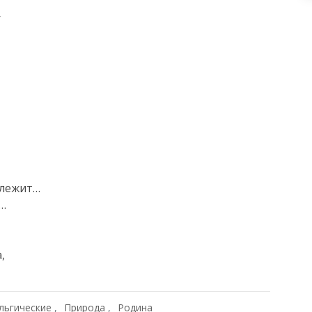


лежит…

…



льгические
Природа
Родина