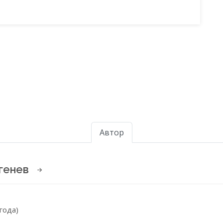
Автор
ргенев
 года)