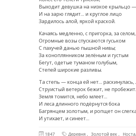
Выходит девушка на низкое крыльцо —
И на зарю глядит… и круглое лицо

Зардилось алой, яркой краской.
Качаясь медленно, с пригорка, за селом,

Огромные возы спускаются гуськом

С пахучей данью пышной нивы;

За коноплянником зелёным и густым

Бегут, одетые туманом голубым,

Степей широкие разливы.
Та степь — конца ей нет… раскинулась, 
Струистый ветерок бежит, не пробежит
Земля томится, небо млеет…

И леса длинного подёрнутся бока

Багрянцем золотым, и ропщет он слегка,
И утихает, и синеет…
1847
Деревня
Золотой век
Носта