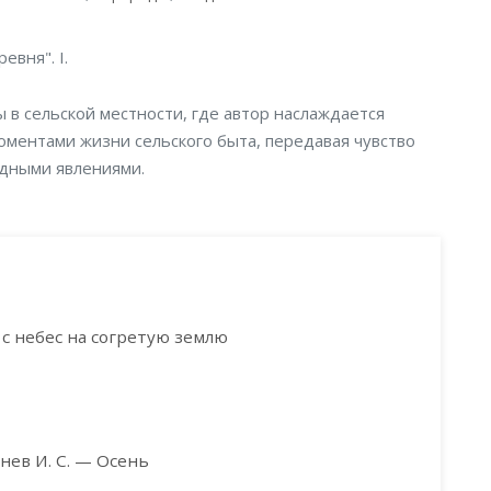
евня". I.
в сельской местности, где автор наслаждается
оментами жизни сельского быта, передавая чувство
дными явлениями.
с небес на согретую землю
нев И. С. — Осень