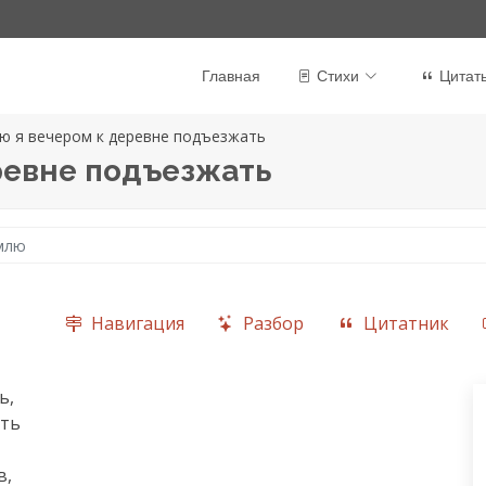
Главная
Стихи
Цитат
ю я вечером к деревне подъезжать
ревне подъезжать
емлю
Навигация
Разбор
Цитатник
,

ть

,
