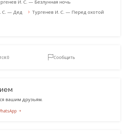
ргенев И. С. — Безлунная ночь
. С. — Дед
Тургенев И. С. — Перед охотой
тся:
0
Сообщить
нием
ся вашим друзьям.
WhatsApp