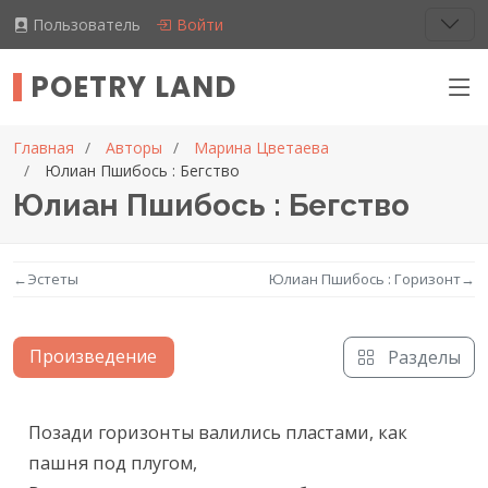
Пользователь
Войти
POETRY LAND
Главная
Авторы
Марина Цветаева
Юлиан Пшибось : Бегство
Юлиан Пшибось : Бегство
←
Эстеты
Юлиан Пшибось : Горизонт
→
Произведение
Разделы
Текст произведения
Позади горизонты валились пластами, как 
пашня под плугом,
