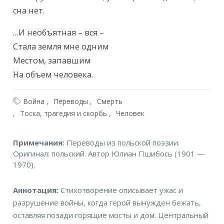
сна нет.
…И необъятная – вся –

Стала земля мне одним

Местом, запавшим

На объем человека.
Война
Переводы
Смерть
Тоска, трагедия и скорбь
Человек
Примечания
Примечания:
Переводы из польской поэзии.
Оригинал: польский. Автор Юлиан Пшибось (1901 —
1970).
Аннотация
Аннотация:
Стихотворение описывает ужас и
разрушение войны, когда герой вынужден бежать,
оставляя позади горящие мосты и дом. Центральный