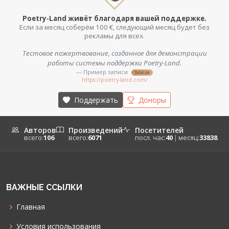
Poetry-Land живёт благодаря вашей поддержке.
Если за месяц соберём 100 €, следующий месяц будет без
рекламы для всех.
Тестовое пожертвование, созданное для демонстрации
работы системы поддержки Poetry-Land.
— Пример записи
bronze
https://poetry-land.com/
Поддержать
Доноры
Авторов
Произведений
Посетителей
всего:
106
всего:
6071
посл. час:
40
|
месяц:
33838
ВАЖНЫЕ ССЫЛКИ
Главная
Условия использования