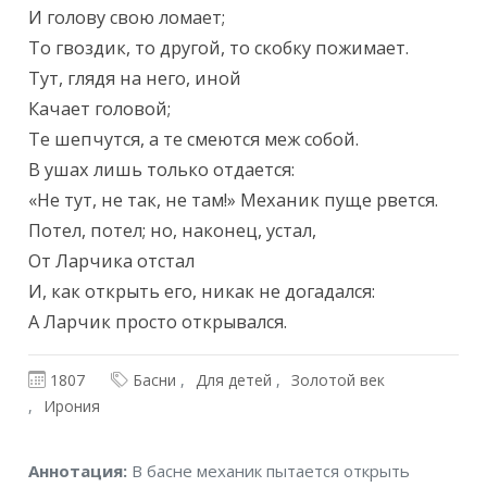
И голову свою ломает;

То гвоздик, то другой, то скобку пожимает.

Тут, глядя на него, иной

Качает головой;

Те шепчутся, а те смеются меж собой.

В ушах лишь только отдается:

«Не тут, не так, не там!» Механик пуще рвется.

Потел, потел; но, наконец, устал,

От Ларчика отстал

И, как открыть его, никак не догадался:

А Ларчик просто открывался.
1807
Басни
Для детей
Золотой век
Ирония
Аннотация
Аннотация:
В басне механик пытается открыть