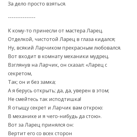
За дело просто взяться.
---------------
К кому-то принесли от мастера Ларец.

Отделкой, чистотой Ларец в глаза кидался;

Ну, всякий Ларчиком прекрасным любовался.

Вот входит в комнату механики мудрец.

Взглянув на Ларчик, он сказал: «Ларец с 
секретом,

Так; он и без замка;

А я берусь открыть; да, да, уверен в этом;

Не смейтесь так исподтишка!

Я отыщу секрет и Ларчик вам открою:

В механике и я чего-нибудь да стою».

Вот за Ларец принялся он:

Вертит его со всех сторон
