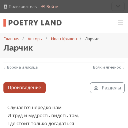
Пользователь
Войти
POETRY LAND
Главная
Авторы
Иван Крылов
Ларчик
Ларчик
←
Ворона и лисица
Волк и ягнёнок
→
Произведение
Разделы
Текст произведения
Случается нередко нам

И труд и мудрость видеть там,

Где стоит только догадаться
