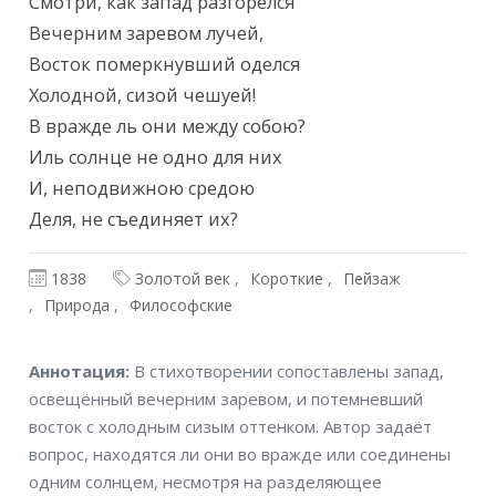
Текст произведения
Смотри, как запад разгорелся

Вечерним заревом лучей,

Восток померкнувший оделся

Холодной, сизой чешуей!

В вражде ль они между собою?

Иль солнце не одно для них

И, неподвижною средою

Деля, не съединяет их?
1838
Золотой век
Короткие
Пейзаж
Природа
Философские
Аннотация
Аннотация:
В стихотворении сопоставлены запад,
освещённый вечерним заревом, и потемневший
восток с холодным сизым оттенком. Автор задаёт
вопрос, находятся ли они во вражде или соединены
одним солнцем, несмотря на разделяющее