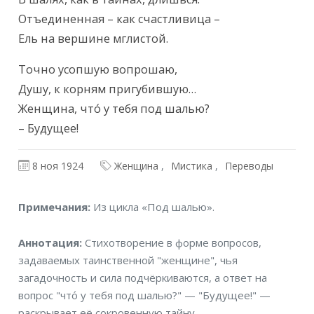
Отъединенная – как счастливица –

Ель на вершине мглистой.
Точно усопшую вопрошаю,

Душу, к корням пригубившую…

Женщина, что́ у тебя под шалью?

– Будущее!
8 ноя 1924
Женщина
Мистика
Переводы
Примечания
Примечания:
Из цикла «Под шалью».
Аннотация
Аннотация:
Стихотворение в форме вопросов,
задаваемых таинственной "женщине", чья
загадочность и сила подчёркиваются, а ответ на
вопрос "что́ у тебя под шалью?" — "Будущее!" —
раскрывает её сокровенную тайну.