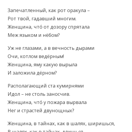
Текст произведения
Запечатленный, как рот оракула –

Рот твой, гадавший многим.

Женщина, что́ от дозору спрятала

Меж языком и нёбом?
Уж не глазами, а в вечность дырами

Очи, котлом ведёрным!

Женщина, яму какую вырыла

И заложила дёрном?
Располагающий ста кумирнями

Идол – не столь заносчив.

Женщина, что́ у пожара вырвала

Нег и страстей двунощных?
Женщина, в тайнах, как в шалях, ширишься,

В шалях, как в тайнах, длишься.
