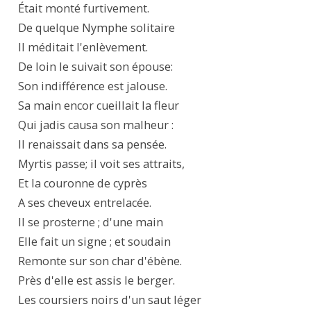
Était monté furtivement.

De quelque Nymphe solitaire

II méditait l'enlèvement.

De loin le suivait son épouse:

Son indifférence est jalouse.

Sa main encor cueillait la fleur

Qui jadis causa son malheur :

Il renaissait dans sa pensée.

Myrtis passe; il voit ses attraits,

Et la couronne de cyprès

A ses cheveux entrelacée.

Il se prosterne ; d'une main

Elle fait un signe ; et soudain

Remonte sur son char d'ébène.

Près d'elle est assis le berger.

Les coursiers noirs d'un saut léger
