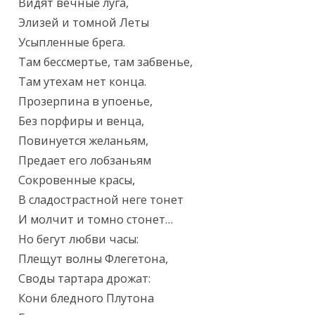
Видят вечные луга,

Элизей и томной Леты

Усыпленные брега.

Там бессмертье, там забвенье,

Там утехам нет конца.

Прозерпина в упоенье,

Без порфиры и венца,

Повинуется желаньям,

Предает его лобзаньям

Сокровенные красы,

В сладострастной неге тонет

И молчит и томно стонет…

Но бегут любви часы:

Плещут волны Флегетона,

Своды тартара дрожат:

Кони бледного Плутона
