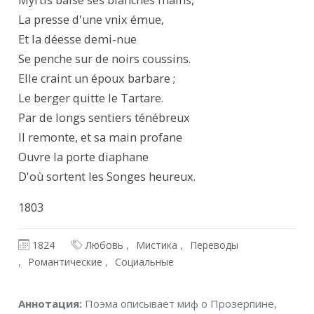
Myrtis baise ses blanches mains,

La presse d'une vnix émue,

Et la déesse demi-nue

Se penche sur de noirs coussins.

Elle craint un époux barbare ;

Le berger quitte le Tartare.

Par de longs sentiers ténébreux

Il remonte, et sa main profane

Ouvre la porte diaphane

D'où sortent les Songes heureux.
1803
1824
Любовь
Мистика
Переводы
Романтические
Социальные
Аннотация
Аннотация:
Поэма описывает миф о Прозерпине,