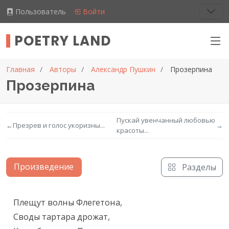
Пользователь
Войти
POETRY LAND
Главная
Авторы
Александр Пушкин
Прозерпина
Прозерпина
Пускай увенчанный любовью
←
Презрев и голос укоризны...
→
красоты...
Произведение
Разделы
Текст произведения
Плещут волны Флегетона,

Своды тартара дрожат,
