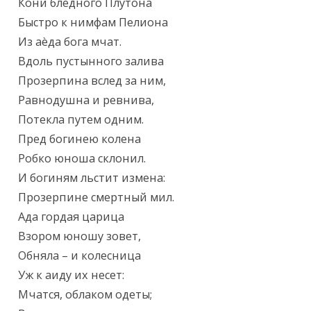
Кони бледного Плутона

Быстро к нимфам Пелиона

Из aèда бога мчат.

Вдоль пустынного залива

Прозерпина вслед за ним,

Равнодушна и ревнива,

Потекла путем одним.

Пред богинею колена

Робко юноша склонил.

И богиням льстит измена:

Прозерпине смертный мил.

Ада гордая царица

Взором юношу зовет,

Обняла – и колесница

Уж к аиду их несет:

Мчатся, облаком одеты;
