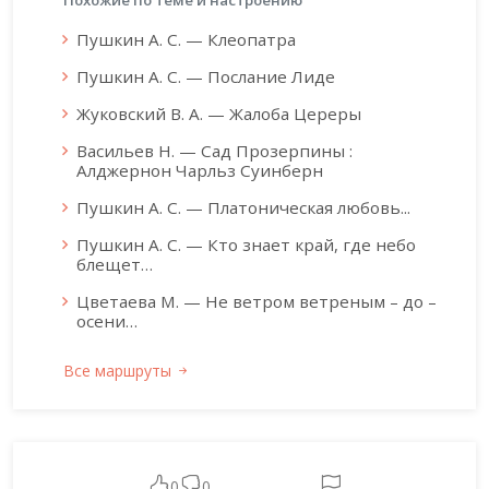
Похожие по теме и настроению
Пушкин А. С. — Клеопатра
Пушкин А. С. — Послание Лиде
Жуковский В. А. — Жалоба Цереры
Васильев Н. — Сад Прозерпины :
Алджернон Чарльз Суинберн
Пушкин А. С. — Платоническая любовь...
Пушкин А. С. — Кто знает край, где небо
блещет…
Цветаева М. — Не ветром ветреным – до –
осени…
Все маршруты
0
0