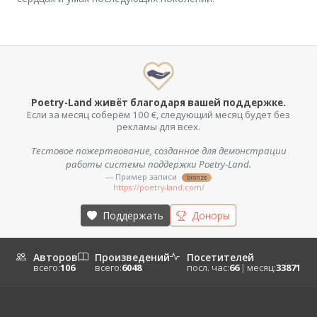
Poetry-Land живёт благодаря вашей поддержке.
Если за месяц соберём 100 €, следующий месяц будет без
рекламы для всех.
Тестовое пожертвование, созданное для демонстрации
работы системы поддержки Poetry-Land.
— Пример записи
bronze
https://poetry-land.com/
Поддержать
Доноры
Авторов
Произведений
Посетителей
всего:
106
всего:
6048
посл. час:
66
|
месяц:
33871