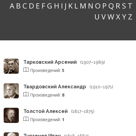
A
B
C
D
E
F
G
H
I
J
K
L
M
N
O
P
Q
R
S
T
U
V
W
X
Y
Z
Тарковский Арсений
(1907–1989)
Произведений:
5
Твардовский Александр
(1910–1971)
Произведений:
8
Толстой Алексей
(1817–1875)
Произведений:
1
Тургенев Иван
(1818–1883)