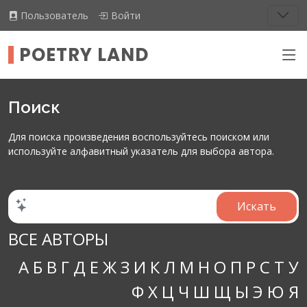
Пользователь
Войти
POETRY LAND
Поиск
Для поиска произведения воспользуйтесь поиском или
используйте алфавитный указатель для выбора автора.
ВСЕ АВТОРЫ
А
Б
В
Г
Д
Е
Ж
З
И
К
Л
М
Н
О
П
Р
С
Т
У
Ф
Х
Ц
Ч
Ш
Щ
Ы
Э
Ю
Я