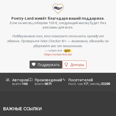
Poetry-Land живёт благодаря вашей поддержке.
Если за месяц соберём 100 €, следующий месяц будет без
рекламы для всех.
Поддерживаю тех, кто помогает отличать правду от
обмана. Проверьте Fake Checker KI+ — возможно, однажды он
убережёт вас от мошенника.
— urban-kid
gold
https://urban-kid.de/
Поддержать
Доноры
Авторов
Произведений
Посетителей
всего:
106
всего:
6071
посл. час:
17
|
месяц:
33290
ВАЖНЫЕ ССЫЛКИ