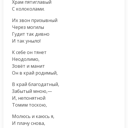
Храм пятиглавый

С колоколами.
Их звон призывный

Через могилы

Гудит так дивно

И так уныло!
К себе он тянет

Неодолимо,

Зовёт и манит

Он в край родимый,
В край благодатный,

Забытый мною,—

И, непонятной

Томим тоскою,
Молюсь и каюсь я,

И плачу снова,
