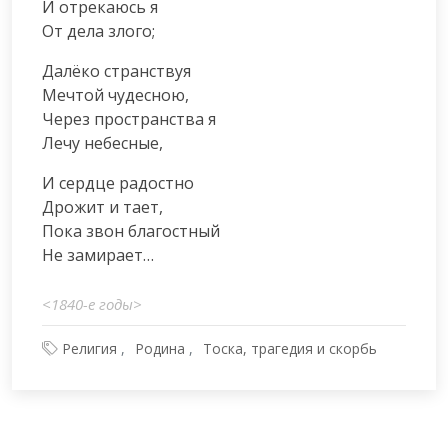
И отрекаюсь я

От дела злого;
Далёко странствуя

Мечтой чудесною,

Через пространства я

Лечу небесные,
И сердце радостно

Дрожит и тает,

Пока звон благостный

Не замирает…
<1840-e годы>
Религия
Родина
Тоска, трагедия и скорбь