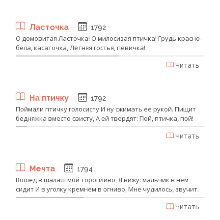
Ласточка
1792
О домовитая Ласточка! О милосизая птичка! Грудь красно-
бела, касаточка, Летняя гостья, певичка!
Читать
На птичку
1792
Поймали птичку голосисту И ну сжимать ее рукой. Пищит
бедняжка вместо свисту, А ей твердят: Пой, птичка, пой!
Читать
Мечта
1794
Вошед в шалаш мой торопливо, Я вижу: мальчик в нем
сидит И в уголку кремнем в огниво, Мне чудилось, звучит.
Читать