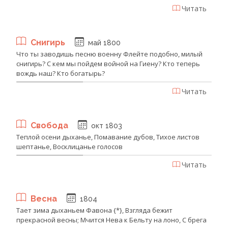
Читать
Снигирь
май 1800
Что ты заводишь песню военну Флейте подобно, милый
снигирь? С кем мы пойдем войной на Гиену? Кто теперь
вождь наш? Кто богатырь?
Читать
Свобода
окт 1803
Теплой осени дыханье, Помавание дубов, Тихое листов
шептанье, Восклицанье голосов
Читать
Весна
1804
Тает зима дыханьем Фавона {*}, Взгляда бежит
прекрасной весны; Мчится Нева к Бельту на лоно, С брега