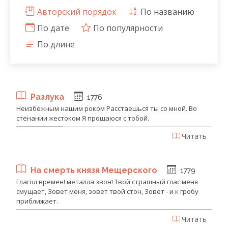
Авторский порядок
По названию
По дате
По популярности
По длине
Разлука
1776
Неизбежным нашим роком Расстаешься ты со мной. Во
стенании жестоком Я прощаюся с тобой.
Читать
На смерть князя Мещерского
1779
Глагол времен! металла звон! Твой страшный глас меня
смущает, Зовет меня, зовет твой стон, Зовет - и к гробу
приближает.
Читать