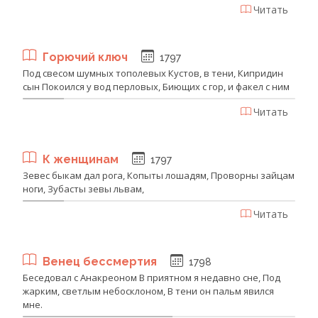
Читать
Горючий ключ
1797
Под свесом шумных тополевых Кустов, в тени, Кипридин
сын Покоился у вод перловых, Биющих с гор, и факел с ним
Читать
К женщинам
1797
Зевес быкам дал рога, Копыты лошадям, Проворны зайцам
ноги, Зубасты зевы львам,
Читать
Венец бессмертия
1798
Беседовал с Анакреоном В приятном я недавно сне, Под
жарким, светлым небосклоном, В тени он пальм явился
мне.