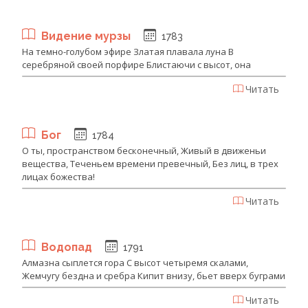
Видение мурзы
1783
На темно-голубом эфире Златая плавала луна В
серебряной своей порфире Блистаючи с высот, она
Читать
Бог
1784
О ты, пространством бесконечный, Живый в движеньи
вещества, Теченьем времени превечный, Без лиц, в трех
лицах божества!
Читать
Водопад
1791
Алмазна сыплется гора С высот четыремя скалами,
Жемчугу бездна и сребра Кипит внизу, бьет вверх буграми
Читать