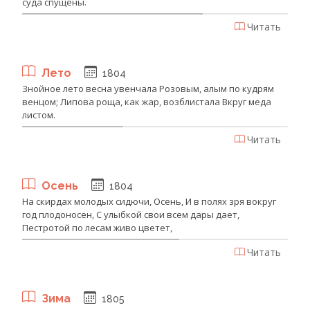
суда спущены.
Читать
Лето
1804
Знойное лето весна увенчала Розовым, алым по кудрям
венцом; Липова роща, как жар, возблистала Вкруг меда
листом.
Читать
Осень
1804
На скирдах молодых сидючи, Осень, И в полях зря вокруг
год плодоносен, С улыбкой свои всем дары дает,
Пестротой по лесам живо цветет,
Читать
Зима
1805