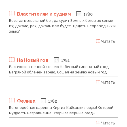
Властителям и судиям
1780
Восстал всевышний бог, да судит Земных богов во сонме
их; Доколе, рек, доколь вам будет Щадить неправедных и
злых?
Читать
На Новый год
1781
Рассекши огненной стезею Небесный синеватый свод,
Багряной облечен зарею, Сошел на землю новый год;
Читать
Фелица
1782
Богоподобная царевна Киргиз-Кайсацкия орды! Которой
мудрость несравненна Открыла верные следы
Читать