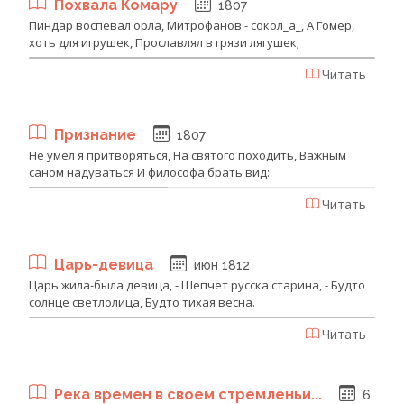
Похвала Комару
1807
Пиндар воспевал орла, Митрофанов - сокол_а_, А Гомер,
хоть для игрушек, Прославлял в грязи лягушек;
Читать
Признание
1807
Не умел я притворяться, На святого походить, Важным
саном надуваться И философа брать вид:
Читать
Царь-девица
июн 1812
Царь жила-была девица, - Шепчет русска старина, - Будто
солнце светлолица, Будто тихая весна.
Читать
Река времен в своем стремленьи...
6