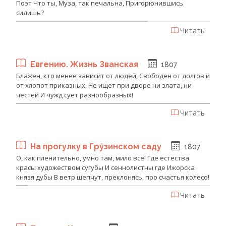
Поэт Что ты, Муза, так печальна, Пригорюнившись
сидишь?
Читать
Евгению. Жизнь Званская
1807
Блажен, кто менее зависит от людей, Свободен от долгов и
от хлопот приказных, Не ищет при дворе ни злата, ни
честей И чужд сует разнообразных!
Читать
На прогулку в Гру́зинском саду
1807
О, как пленительно, умно там, мило все! Где естества
красы художеством сугубы И сеннолистны где Ижорска
князя дубы В ветр шепчут, преклонясь, про счастья колесо!
Читать