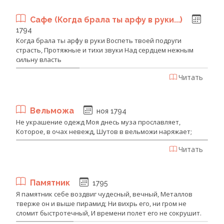
Сафе (Когда брала ты арфу в руки...)
1794
Когда брала ты арфу в руки Воспеть твоей подруги
страсть, Протяжные и тихи звуки Над сердцем нежным
сильну власть
Читать
Вельможа
ноя 1794
Не украшение одежд Моя днесь муза прославляет,
Которое, в очах невежд, Шутов в вельможи наряжает;
Читать
Памятник
1795
Я памятник себе воздвиг чудесный, вечный, Металлов
тверже он и выше пирамид; Ни вихрь его, ни гром не
сломит быстротечный, И времени полет его не сокрушит.