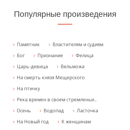
Популярные произведения
Памятник
Властителям и судиям
Бог
Признание
Фелица
Царь-девица
Вельможа
На смерть князя Мещерского
На птичку
Река времен в своем стремленьи...
Осень
Водопад
Ласточка
На Новый год
К женщинам