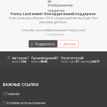
Poetry-Land живёт благодаря вашей поддержке.
Если за месяц соберём 100 €, следующий месяц будет без
рекламы для всех.
Спасибо, что поддерживаете Poetry-Land!
— Сообщество
Поддержать
Доноры
Авторов
Произведений
Посетителей
всего:
106
всего:
6048
посл. час:
37
|
месяц:
34277
ВАЖНЫЕ ССЫЛКИ
Главная
Условия использования