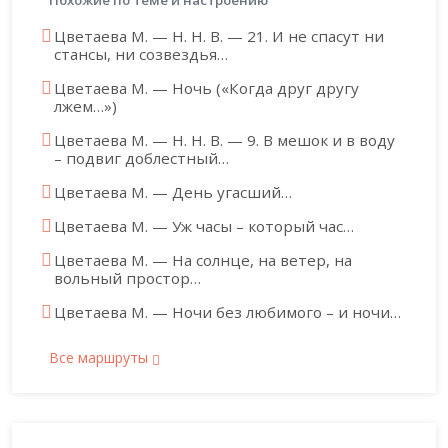
Похожие по теме и настроению
Цветаева М. — Н. Н. В. — 21. И не спасут ни
стансы, ни созвездья…
Цветаева М. — Ночь («Когда друг другу
лжем…»)
Цветаева М. — Н. Н. В. — 9. В мешок и в воду
– подвиг доблестный…
Цветаева М. — День угасший…
Цветаева М. — Уж часы – который час…
Цветаева М. — На солнце, на ветер, на
вольный простор…
Цветаева М. — Ночи без любимого – и ночи…
Все маршруты