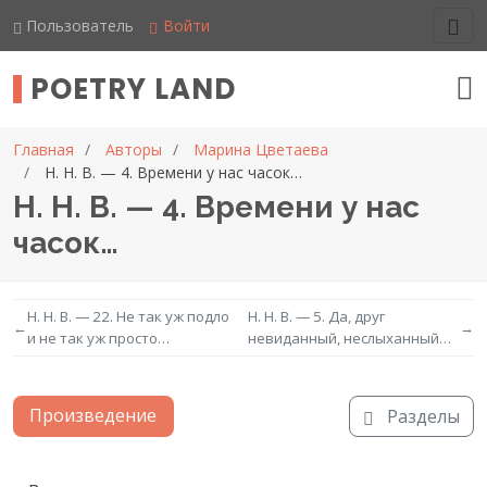
Пользователь
Войти
POETRY LAND
Главная
Авторы
Марина Цветаева
Н. Н. В. — 4. Времени у нас часок…
Н. Н. В. — 4. Времени у нас
часок…
Н. Н. В. — 22. Не так уж подло
Н. Н. В. — 5. Да, друг
←
→
и не так уж просто…
невиданный, неслыханный…
Произведение
Разделы