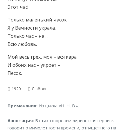
Этот час!
Только маленький часок

Я у Вечности украла.

Только час – на . . . . . .

Всю любовь.
Мой весь грех, моя – вся кара.

И обоих нас – укроет –

Песок.
1920
Любовь
Примечания
Примечания:
Из цикла «Н. Н. В.».
Аннотация
Аннотация:
В стихотворении лирическая героиня
говорит о мимолетности времени, отпущенного на