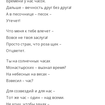
Текст произведения
Времени у нас часок.

Дальше – вечность друг без друга!

А в песочнице – песок –

Утечет!
Что меня к тебе влечет –

Вовсе не твоя заслуга!

Просто страх, что роза щек –

Отцветет.
Ты на солнечных часах

Монастырских – вызнал время?

На небесных на весах –

Взвесил – час?
Для созвездий и для нас –

Тот же час – один – над всеми.

Не хочу, чтобы зачах –
