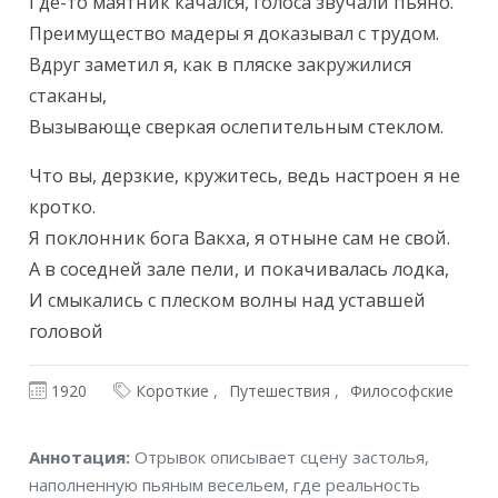
Текст произведения
Где-то маятник качался, голоса звучали пьяно.

Преимущество мадеры я доказывал с трудом.

Вдруг заметил я, как в пляске закружилися 
стаканы,

Вызывающе сверкая ослепительным стеклом.
Что вы, дерзкие, кружитесь, ведь настроен я не 
кротко.

Я поклонник бога Вакха, я отныне сам не свой.

А в соседней зале пели, и покачивалась лодка,

И смыкались с плеском волны над уставшей 
головой
1920
Короткие
Путешествия
Философские
Аннотация
Аннотация:
Отрывок описывает сцену застолья,
наполненную пьяным весельем, где реальность