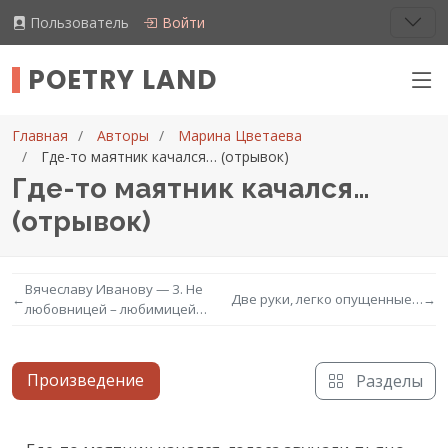
Пользователь
Войти
POETRY LAND
Главная
Авторы
Марина Цветаева
Где-то маятник качался… (отрывок)
Где-то маятник качался…
(отрывок)
Вячеславу Иванову — 3. Не
←
Две руки, легко опущенные…
→
любовницей – любимицей…
Произведение
Разделы