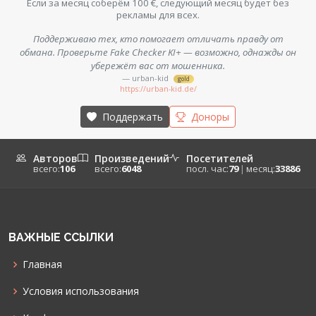
Если за месяц соберём 100 €, следующий месяц будет без
рекламы для всех.
Поддерживаю тех, кто помогает отличать правду от
обмана. Проверьте Fake Checker KI+ — возможно, однажды он
убережёт вас от мошенника.
— urban-kid
gold
https://urban-kid.de/
Поддержать
Доноры
Авторов
Произведений
Посетителей
всего:
106
всего:
6048
посл. час:
79
|
месяц:
33886
ВАЖНЫЕ ССЫЛКИ
Главная
Условия использования