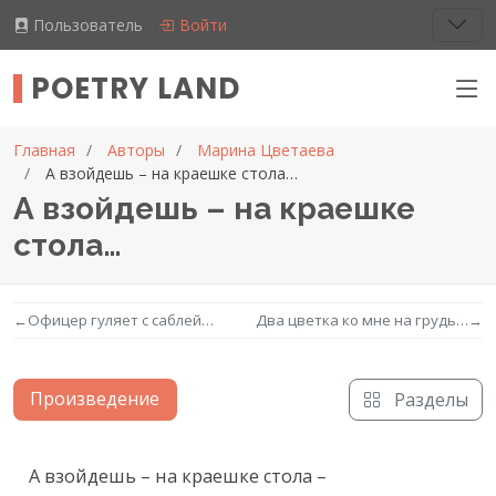
Пользователь
Войти
POETRY LAND
Главная
Авторы
Марина Цветаева
А взойдешь – на краешке стола…
А взойдешь – на краешке
стола…
←
Офицер гуляет с саблей…
Два цветка ко мне на грудь…
→
Произведение
Разделы
Текст произведения
А взойдешь – на краешке стола –
