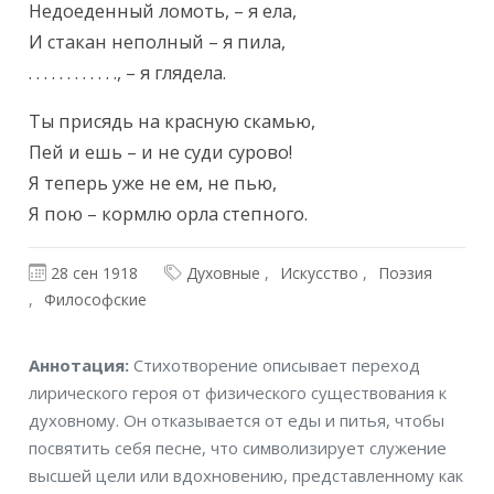
Недоеденный ломоть, – я ела,

И стакан неполный – я пила,

. . . . . . . . . . . ., – я глядела.
Ты присядь на красную скамью,

Пей и ешь – и не суди сурово!

Я теперь уже не ем, не пью,

Я пою – кормлю орла степного.
28 сен 1918
Духовные
Искусство
Поэзия
Философские
Аннотация
Аннотация:
Стихотворение описывает переход
лирического героя от физического существования к
духовному. Он отказывается от еды и питья, чтобы
посвятить себя песне, что символизирует служение
высшей цели или вдохновению, представленному как