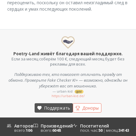
переоценить, поскольку он оставил неизгладимый след в
сердцах и умах последующих поколений.
Poetry-Land живёт благодаря вашей поддержке.
Если за месяц соберём 100 €, следующий месяц будет без
рекламы для всех.
Тестовое пожертвование, созданное для демонстрации
Поддерживаю тех, кто помогает отличать правду от
обмана. Проверьте Fake Checker KI+ — возможно, однажды он
работы системы поддержки Poetry-Land.
убережёт вас от мошенника.
— Пример записи
bronze
https://poetry-land.com/
— urban-kid
gold
https://urban-kid.de/
Поддержать
Доноры
Авторов
Произведений
Посетителей
всего:
106
всего:
6048
посл. час:
50
|
месяц:
34143