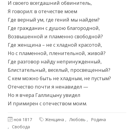
И своего всегдашний обвинитель,

Я говорил: в отечестве моем

Где верный ум, где гений мы найдем?

Где гражданин с душою благородной,

Возвышенной и пламенно свободной?

Где женщина – не с хладной красотой,

Но с пламенной, пленительной, живой?

Где разговор найду непринужденный,

Блистательный, веселый, просвещенный?

С кем можно быть не хладным, не пустым?

Отечество почти я ненавидел —

Но я вчера Галлицыну увидел

И примирен с отечеством моим.
ноя 1817
Женщина
Любовь
Родина
Свобода