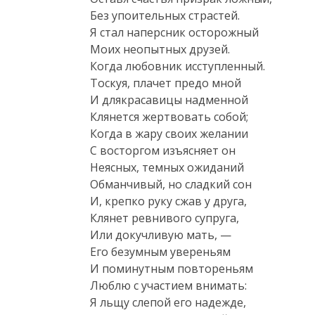
Без упоительных страстей.

Я стал наперсник осторожный

Моих неопытных друзей.

Когда любовник исступленный.

Тоскуя, плачет предо мной

И длякрасавицы надменной

Клянется жертвовать собой;

Когда в жару своих желании

С восторгом изъясняет он

Неясных, темных ожиданий

Обманчивый, но сладкий сон

И, крепко руку сжав у друга,

Клянет ревнивого супруга,

Или докучливую мать, —

Его безумным увереньям

И поминутным повтореньям

Люблю с участием внимать:

Я льщу слепой его надежде,
