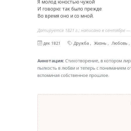
Я молод юностью чужой

И говорю: так было прежде

Во время оно и со мной.
‎Датируется 1821 г.; написано в сентябре —
дек 1821
Дружба
Жизнь
Любовь
Аннотация
Аннотация:
Стихотворение, в котором лир
пылкость в любви и теперь с пониманием 
вспоминая собственное прошлое.