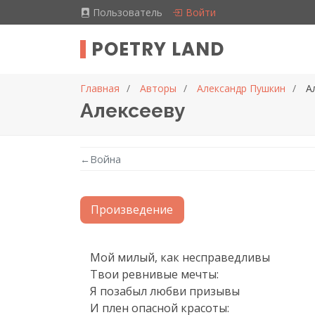
Пользователь
Войти
POETRY LAND
Главная
Авторы
Александр Пушкин
А
Алексееву
←
Война
Произведение
Текст произведения
Мой милый, как несправедливы

Твои ревнивые мечты:

Я позабыл любви призывы

И плен опасной красоты:
