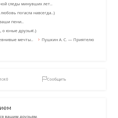
ной следы минувших лет...
 любовь погасла навсегда...)
ваши пени...
 о юные друзья!..)
евнивые мечты...
Пушкин А. С. — Приятелю
тся:
0
Сообщить
нием
ся вашим друзьям.