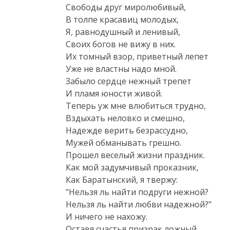
Свободы друг миролюбивый,

В толпе красавиц молодых,

Я, равнодушный и ленивый,

Своих богов не вижу в них.

Их томный взор, приветный лепет

Уже не властны надо мной.

Забыло сердце нежный трепет

И пламя юности живой.

Теперь уж мне влюбиться трудно,

Вздыхать неловко и смешно,

Надежде верить безрассудно,

Мужей обманывать грешно.

Прошел веселый жизни праздник.

Как мой задумчивый проказник,

Как Баратынский, я твержу:

"Нельзя ль найти подруги нежной?

Нельзя ль найти любви надежной?"

И ничего не нахожу.

Оставя счастья призрак ложный,
