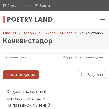
Пользователь
Войти
POETRY LAND
Главная
Авторы
Николай Гумилёв
Конквистадор
Конквистадор
←
Старая дева
Мадригал полковой даме
→
Произведение
Разделы
Текст произведения
От дальних селений,

Сквозь лес и овраги,

На праздник мучений
