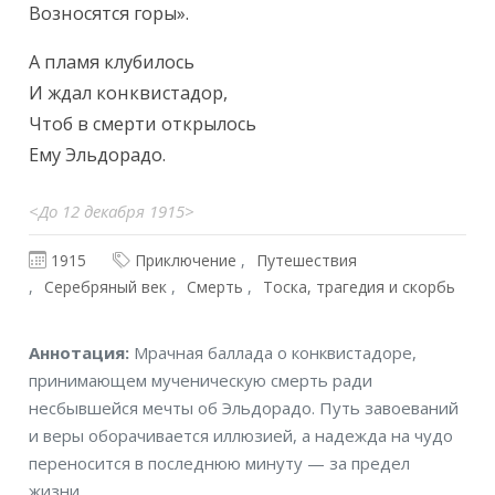
Возносятся горы».
А пламя клубилось

И ждал конквистадор,

Чтоб в смерти открылось

Ему Эльдорадо.
<До 12 декабря 1915>
1915
Приключение
Путешествия
Серебряный век
Смерть
Тоска, трагедия и скорбь
Аннотация
Аннотация:
Мрачная баллада о конквистадоре,
принимающем мученическую смерть ради
несбывшейся мечты об Эльдорадо. Путь завоеваний
и веры оборачивается иллюзией, а надежда на чудо
переносится в последнюю минуту — за предел
жизни.