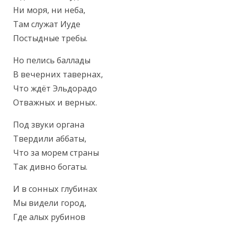
Ни моря, ни неба,

Там служат Иуде

Постыдные требы.
Но пелись баллады

В вечерних тавернах,

Что ждёт Эльдорадо

Отважных и верных.
Под звуки органа

Твердили аббаты,

Что за морем страны

Так дивно богаты.
И в сонных глубинах

Мы видели город,

Где алых рубинов
