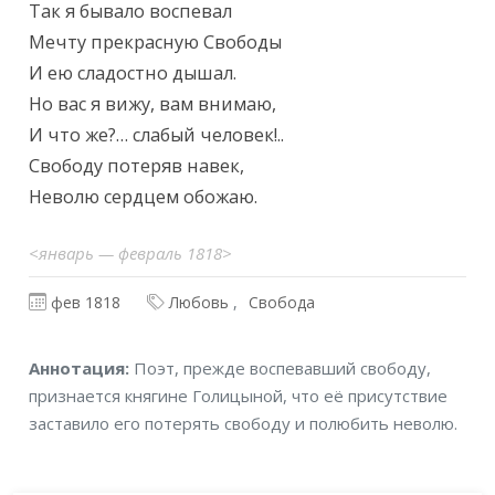
Так я бывало воспевал

Мечту прекрасную Свободы

И ею сладостно дышал.

Но вас я вижу, вам внимаю,

И что же?… слабый человек!..

Свободу потеряв навек,

Неволю сердцем обожаю.
<январь — февраль 1818>
фев 1818
Любовь
Свобода
Аннотация
Аннотация:
Поэт, прежде воспевавший свободу,
признается княгине Голицыной, что её присутствие
заставило его потерять свободу и полюбить неволю.