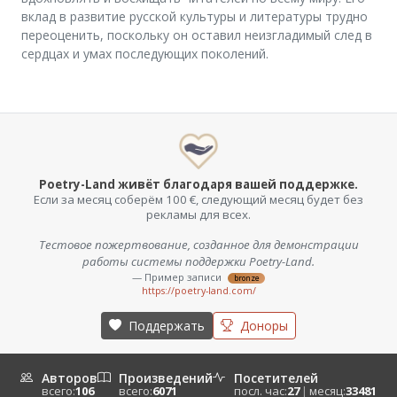
вклад в развитие русской культуры и литературы трудно
переоценить, поскольку он оставил неизгладимый след в
сердцах и умах последующих поколений.
Poetry-Land живёт благодаря вашей поддержке.
Если за месяц соберём 100 €, следующий месяц будет без
рекламы для всех.
Тестовое пожертвование, созданное для демонстрации
работы системы поддержки Poetry-Land.
— Пример записи
bronze
https://poetry-land.com/
Поддержать
Доноры
Авторов
Произведений
Посетителей
всего:
106
всего:
6071
посл. час:
27
|
месяц:
33481