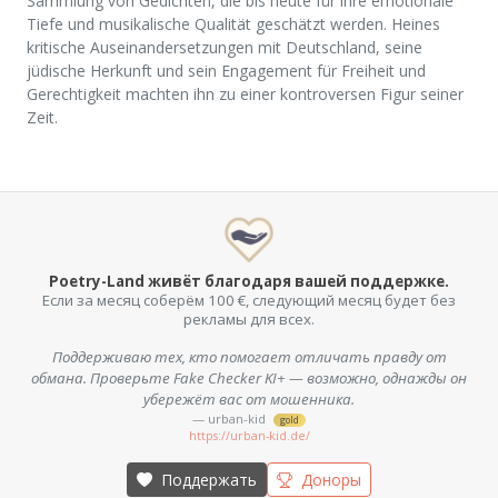
Sammlung von Gedichten, die bis heute für ihre emotionale
Tiefe und musikalische Qualität geschätzt werden. Heines
kritische Auseinandersetzungen mit Deutschland, seine
jüdische Herkunft und sein Engagement für Freiheit und
Gerechtigkeit machten ihn zu einer kontroversen Figur seiner
Zeit.
Poetry-Land живёт благодаря вашей поддержке.
Если за месяц соберём 100 €, следующий месяц будет без
рекламы для всех.
Поддерживаю тех, кто помогает отличать правду от
обмана. Проверьте Fake Checker KI+ — возможно, однажды он
убережёт вас от мошенника.
— urban-kid
gold
https://urban-kid.de/
Поддержать
Доноры