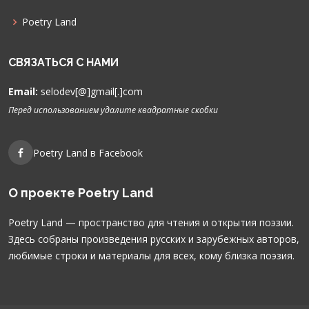
Poetry Land
СВЯЗАТЬСЯ С НАМИ
Email:
selodev[@]gmail[.]com
Перед использованием удалите квадратные скобки
Poetry Land в Facebook
О проекте Poetry Land
Poetry Land — пространство для чтения и открытия поэзии.
Здесь собраны произведения русских и зарубежных авторов,
любимые строки и материалы для всех, кому близка поэзия.