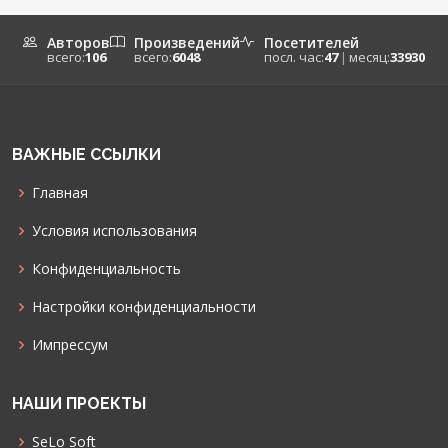
Авторов
Произведений
Посетителей
всего:
106
всего:
6048
посл. час:
47
|
месяц:
33930
ВАЖНЫЕ ССЫЛКИ
Главная
Условия использования
Конфиденциальность
Настройки конфиденциальности
Импрессум
НАШИ ПРОЕКТЫ
SeLo Soft