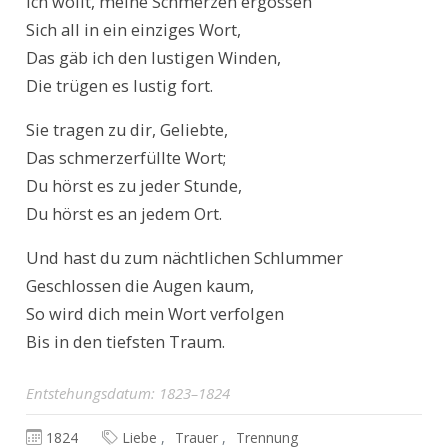
Текст произведения
Ich wollt, meine Schmerzen ergössen

Sich all in ein einziges Wort,

Das gäb ich den lustigen Winden,

Die trügen es lustig fort.
Sie tragen zu dir, Geliebte,

Das schmerzerfüllte Wort;

Du hörst es zu jeder Stunde,

Du hörst es an jedem Ort.
Und hast du zum nächtlichen Schlummer

Geschlossen die Augen kaum,

So wird dich mein Wort verfolgen

Bis in den tiefsten Traum.
Entstehungsdatum: 1823–1824
1824
Liebe
Trauer
Trennung