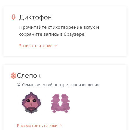
Диктофон
Прочитайте стихотворение вслух и
сохраните запись в браузере.
Записать чтение
Слепок
Семантический портрет произведения
Рассмотреть слепки