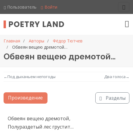
Пользователь
Войти
POETRY LAND
Главная
Авторы
Фёдор Тютчев
Обвеян вещею дремотой…
Обвеян вещею дремотой…
←
Под дыханьем непогоды
Два голоса
→
Произведение
Разделы
Текст произведения
Обвеян вещею дремотой,

Полураздетый лес грустит…
