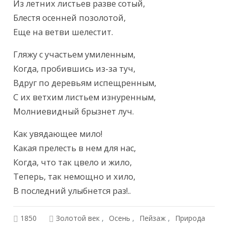
Из летних листьев разве сотый,

Блестя осенней позолотой,

Еще на ветви шелестит.
Гляжу с участьем умиленным,

Когда, пробившись из-за туч,

Вдруг по деревьям испещренным,

С их ветхим листьем изнуренным,

Молниевидный брызнет луч.
Как увядающее мило!

Какая прелесть в нем для нас,

Когда, что так цвело и жило,

Теперь, так немощно и хило,

В последний улыбнется раз!..
1850
Золотой век
Осень
Пейзаж
Природа