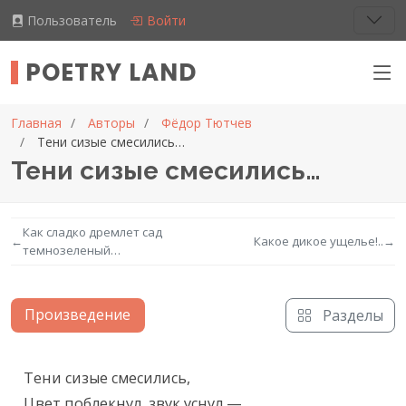
Пользователь
Войти
POETRY LAND
Главная
Авторы
Фёдор Тютчев
Тени сизые смесились…
Тени сизые смесились…
Как сладко дремлет сад
←
Какое дикое ущелье!..
→
темнозеленый…
Произведение
Разделы
Текст произведения
Тени сизые смесились,

Цвет поблекнул, звук уснул —
