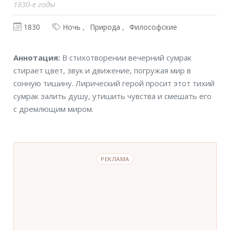
1830-е годы
1830
Ночь
Природа
Философские
Аннотация
Аннотация:
В стихотворении вечерний сумрак
стирает цвет, звук и движение, погружая мир в
сонную тишину. Лирический герой просит этот тихий
сумрак залить душу, утишить чувства и смешать его
с дремлющим миром.
РЕКЛАМА