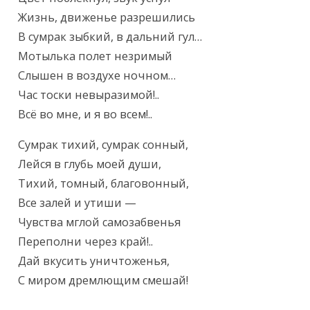
Жизнь, движенье разрешились

В сумрак зыбкий, в дальний гул…

Мотылька полет незримый

Слышен в воздухе ночном…

Час тоски невыразимой!..

Всё во мне, и я во всем!..
Сумрак тихий, сумрак сонный,

Лейся в глубь моей души,

Тихий, томный, благовонный,

Все залей и утиши —

Чувства мглой самозабвенья

Переполни через край!..

Дай вкусить уничтоженья,

С миром дремлющим смешай!