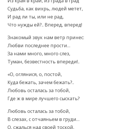
Текст произведения
Из края в край, из града в град

Судьба, как вихрь, людей метет,

И рад ли ты, или не рад,

Что нужды ей?.. Вперед, вперед!
Знакомый звук нам ветр принес:

Любви последнее прости…

За нами много, много слез,

Туман, безвестность впереди!..
«О, оглянися, о, постой,

Куда бежать, зачем бежать?..

Любовь осталась за тобой,

Где ж в мире лучшего сыскать?
Любовь осталась за тобой,

В слезах, с отчаяньем в груди…

О, сжалься над своей тоской,
