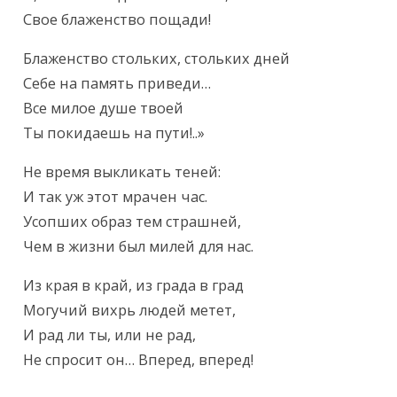
Свое блаженство пощади!
Блаженство стольких, стольких дней

Себе на память приведи…

Все милое душе твоей

Ты покидаешь на пути!..»
Не время выкликать теней:

И так уж этот мрачен час.

Усопших образ тем страшней,

Чем в жизни был милей для нас.
Из края в край, из града в град

Могучий вихрь людей метет,

И рад ли ты, или не рад,

Не спросит он… Вперед, вперед!