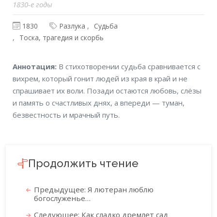
1830-е годы
1830
Разлука
Судьба
Тоска, трагедия и скорбь
Аннотация
Аннотация:
В стихотворении судьба сравнивается с
вихрем, который гонит людей из края в край и не
спрашивает их воли. Позади остаются любовь, слёзы
и память о счастливых днях, а впереди — туман,
безвестность и мрачный путь.
Продолжить чтение
Предыдущее: Я лютеран люблю
богослуженье…
Следующее: Как сладко дремлет сад