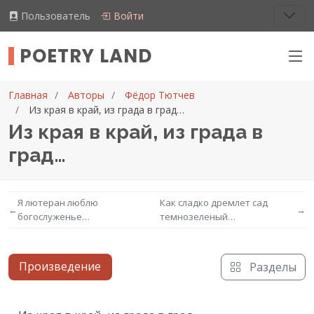
Пользователь
Войти
POETRY LAND
Главная
Авторы
Фёдор Тютчев
Из края в край, из града в град…
Из края в край, из града в
град…
Я лютеран люблю
Как сладко дремлет сад
←
→
богослуженье…
темнозеленый…
Произведение
Разделы