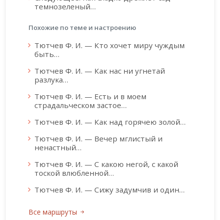
темнозеленый…
Похожие по теме и настроению
Тютчев Ф. И. — Кто хочет миру чуждым
быть…
Тютчев Ф. И. — Как нас ни угнетай
разлука…
Тютчев Ф. И. — Есть и в моем
страдальческом застое…
Тютчев Ф. И. — Как над горячею золой…
Тютчев Ф. И. — Вечер мглистый и
ненастный…
Тютчев Ф. И. — С какою негой, с какой
тоской влюбленной…
Тютчев Ф. И. — Сижу задумчив и один…
Все маршруты