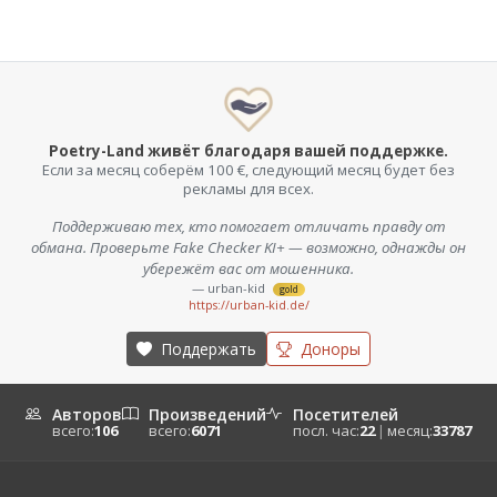
Poetry-Land живёт благодаря вашей поддержке.
Если за месяц соберём 100 €, следующий месяц будет без
рекламы для всех.
Поддерживаю тех, кто помогает отличать правду от
обмана. Проверьте Fake Checker KI+ — возможно, однажды он
убережёт вас от мошенника.
— urban-kid
gold
https://urban-kid.de/
Поддержать
Доноры
Авторов
Произведений
Посетителей
всего:
106
всего:
6071
посл. час:
22
|
месяц:
33787