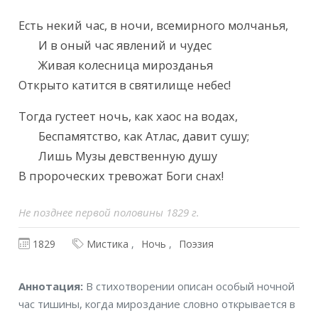
Текст произведения
Есть некий час, в ночи, всемирного молчанья,

       И в оный час явлений и чудес

       Живая колесница мирозданья

Открыто катится в святилище небес!
Тогда густеет ночь, как хаос на водах,

       Беспамятство, как Атлас, давит сушу;

       Лишь Музы девственную душу

В пророческих тревожат Боги снах!
Не позднее первой половины 1829 г.
1829
Мистика
Ночь
Поэзия
Аннотация
Аннотация:
В стихотворении описан особый ночной
час тишины, когда мироздание словно открывается в