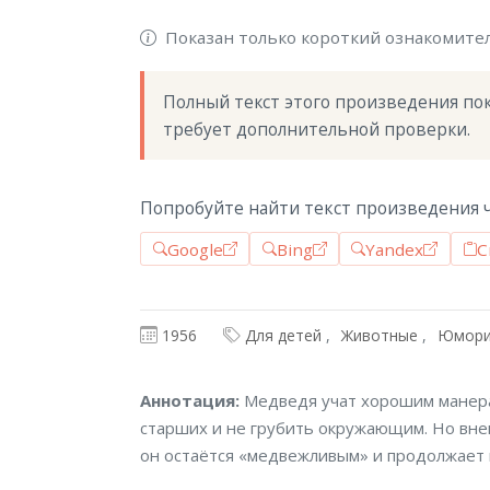
Показан только короткий ознакомите
Полный текст этого произведения пока
требует дополнительной проверки.
Попробуйте найти текст произведения ч
Google
Bing
Yandex
С
1956
Для детей
Животные
Юмори
Аннотация
Аннотация:
Медведя учат хорошим манера
старших и не грубить окружающим. Но вне
он остаётся «медвежливым» и продолжает в