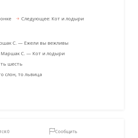
шонке
Следующее: Кот и лодыри
ршак С. — Ежели вы вежливы
Маршак С. — Кот и лодыри
ать шесть
о слон, то львица
тся:
0
Сообщить