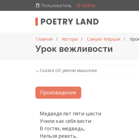
Пользователь
Войти
POETRY LAND
Главная
Авторы
Самуил Маршак
Уро
Урок вежливости
←
Сказка об умном мышонке
Произведение
Текст произведения
Медведя лет пяти-шести

Учили как себя вести:

В гостях, медведь,

Hельзя pеветь,