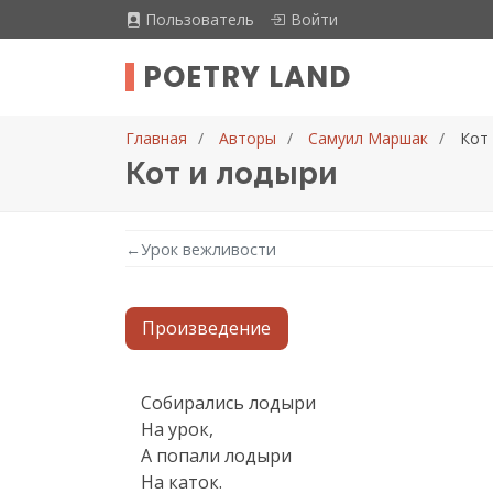
Пользователь
Войти
POETRY LAND
Главная
Авторы
Самуил Маршак
Кот
Кот и лодыри
←
Урок вежливости
Произведение
Текст произведения
Собирались лодыри

На урок,

А попали лодыри

На каток.