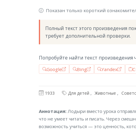
Показан только короткий ознакомите
Полный текст этого произведения пока
требует дополнительной проверки.
Попробуйте найти текст произведения ч
Google
Bing
Yandex
С
1933
Для детей
Животные
Совет
Аннотация
Аннотация:
Лодыри вместо урока отправля
что не умеет читать и писать. Через смешн
возможность учиться — это ценность, кот