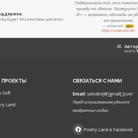
Поддерживаю тех, кто помога
правду от обмана. Проверьте F
поддержке.
KI+ — возможно, однажды он у
сяц будет без рекламы для всех.
от мошенника.
— urban-kid
gold
https://urban-kid.de/
Авто
всего:
 ПРОЕКТЫ
СВЯЗАТЬСЯ С НАМИ
 Soft
Email:
selodev[@]gmail[.]com
Перед использованием удалите
ry Land
квадратные скобки
Poetry Land в Facebook