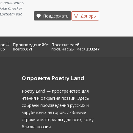
ет отличать
ake Checker
бережёт вас
Поддержать
Доноры
ров
Произведений
Посетителей
106
всего:
6071
посл. час:
28
|
месяц:
33247
О проекте Poetry Land
Poetry Land — пространство для
чтения и открытия поэзии. Здесь
собраны произведения русских и
зарубежных авторов, любимые
строки и материалы для всех, кому
близка поэзия.