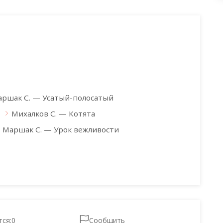
ршак С. — Усатый-полосатый
Михалков С. — Котята
Маршак С. — Урок вежливости
тся:
0
Сообщить