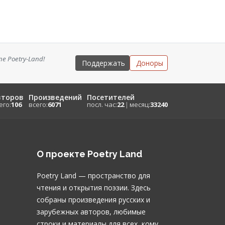
 Poetry-Land!
Поддержать
Доноры
второв
Произведений
Посетителей
его:
106
всего:
6071
посл. час:
22
|
месяц:
33240
О проекте Poetry Land
Poetry Land — пространство для
чтения и открытия поэзии. Здесь
собраны произведения русских и
зарубежных авторов, любимые
строки и материалы для всех, кому