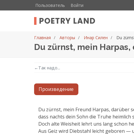
Пользователь
Войти
POETRY LAND
Главная
Авторы
Инар Силен
Du zürnst
Du zürnst, mein Harpas, 
←
Так надо...
Произведение
Текст произведения
Du zürnst, mein Freund Harpas, darüber se
dass nachts dein Sohn die Truhe heimlich s
Doch alte Weisheit lehrt uns lang schon her
Aus Geiz wird Diebstahl leicht geboren — u