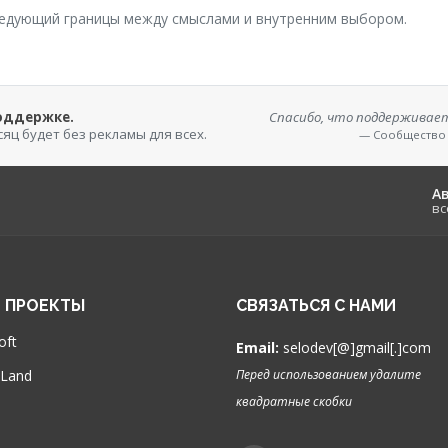
следующий границы между смыслами и внутренним выбором.
поддержке.
Спасибо, что поддерживаете
сяц будет без рекламы для всех.
— Сообщество
А
вс
 ПРОЕКТЫ
СВЯЗАТЬСЯ С НАМИ
oft
Email:
selodev[@]gmail[.]com
 Land
Перед использованием удалите
квадратные скобки