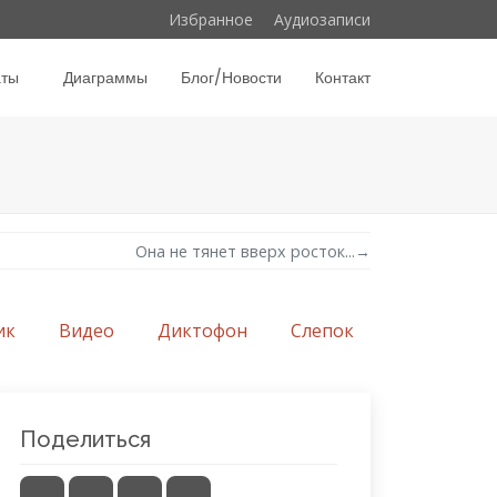
Избранное
Аудиозаписи
аты
Диаграммы
Блог/Новости
Контакт
Она не тянет вверх росток...
→
ик
Видео
Диктофон
Слепок
Поделиться