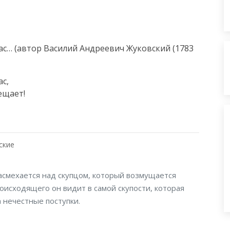
ас… (автор Василий Андреевич Жуковский (1783
с,

щает!

ские
асмехается над скупцом, который возмущается
оисходящего он видит в самой скупости, которая
 нечестные поступки.