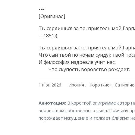
---

[Оригинал]
Ты сердишься за то, приятель мой Гарп
—1851))
Ты сердишься за то, приятель мой Гарпа
Что сын твой по ночам сундук твой посе
И философия издревле учит нас,

        Что скупость воровство рождает.
1 июн 2026
Ирония
Короткие
Сатириче
Аннотация
Аннотация:
В короткой эпиграмме автор н
воровством собственного сына. Причину пр
порождает искушение и толкает близких на