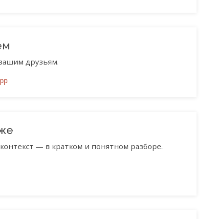
ем
вашим друзьям.
App
бже
контекст — в кратком и понятном разборе.