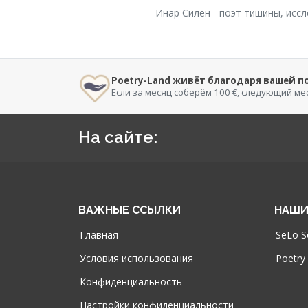
Инар Силен - поэт тишины, ис
Poetry-Land живёт благодаря вашей 
Если за месяц соберём 100 €, следующий ме
На сайте:
ВАЖНЫЕ ССЫЛКИ
НАШИ
Главная
SeLo S
Условия использования
Poetry
Конфиденциальность
Настройки конфиденциальности