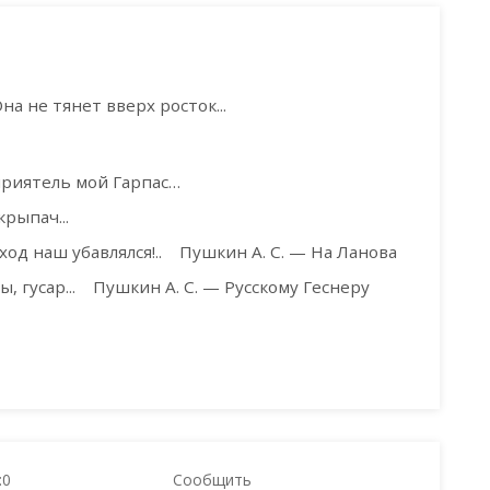
а не тянет вверх росток...
 приятель мой Гарпас…
рыпач...
ход наш убавлялся!..
Пушкин А. С. — На Ланова
 гусар...
Пушкин А. С. — Русскому Геснеру
:
0
Сообщить