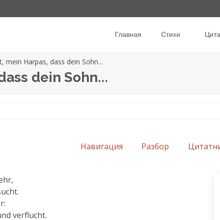
Главная
Стихи
Цит
, mein Harpas, dass dein Sohn...
dass dein Sohn...
Навигация
Разбор
Цитатн
hr,

ucht.

:

nd verflucht.