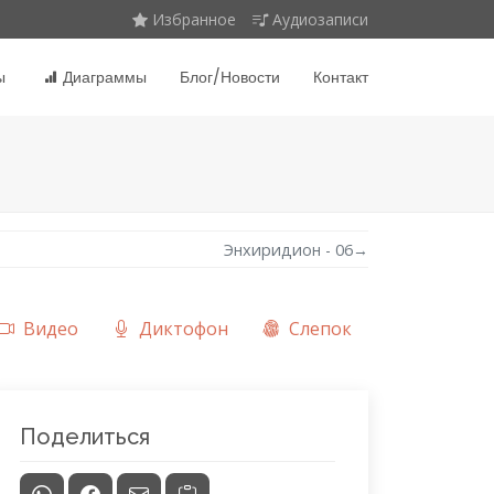
Избранное
Аудиозаписи
ы
Диаграммы
Блог/Новости
Контакт
Энхиридион - 06
→
Видео
Диктофон
Слепок
Поделиться