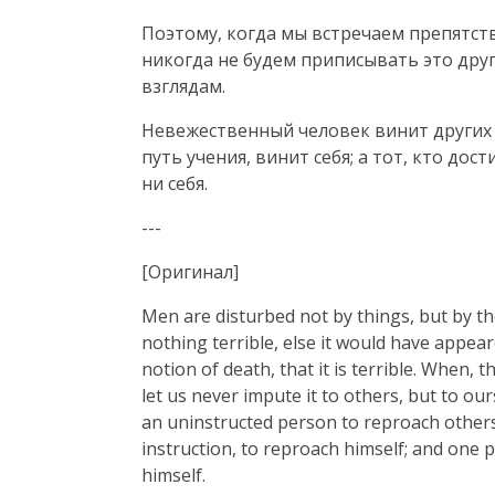
Поэтому, когда мы встречаем препятств
никогда не будем приписывать это друг
взглядам.
Невежественный человек винит других в 
путь учения, винит себя; а тот, кто дост
ни себя.
---
[Оригинал]
Men are disturbed not by things, but by the
nothing terrible, else it would have appeare
notion of death, that it is terrible. When, 
let us never impute it to others, but to ours
an uninstructed person to reproach others
instruction, to reproach himself; and one p
himself.