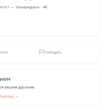
иктет — Энхиридион - 48
тся:
0
Сообщить
нием
ся вашим друзьям.
WhatsApp