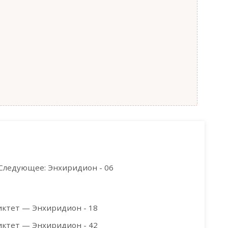
Следующее: Энхиридион - 06
иктет — Энхиридион - 18
иктет — Энхиридион - 42