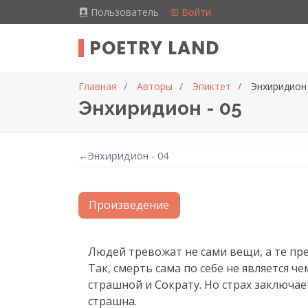
Пользователь
Войти
POETRY LAND
Главная
Авторы
Эпиктет
Энхиридион 
Энхиридион - 05
←
Энхиридион - 04
Произведение
Текст произведения
Людей тревожат не сами вещи, а те пре
Так, смерть сама по себе не является ч
страшной и Сократу. Но страх заключае
страшна.