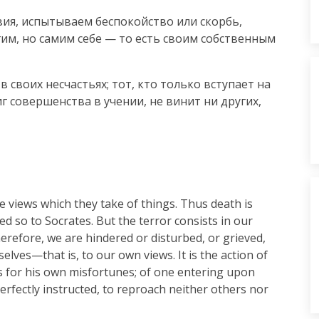
ия, испытываем беспокойство или скорбь, 
им, но самим себе — то есть своим собственным 
своих несчастьях; тот, кто только вступает на 
иг совершенства в учении, не винит ни других, 
 views which they take of things. Thus death is 
d so to Socrates. But the terror consists in our 
therefore, we are hindered or disturbed, or grieved, 
elves—that is, to our own views. It is the action of 
 for his own misfortunes; of one entering upon 
erfectly instructed, to reproach neither others nor 