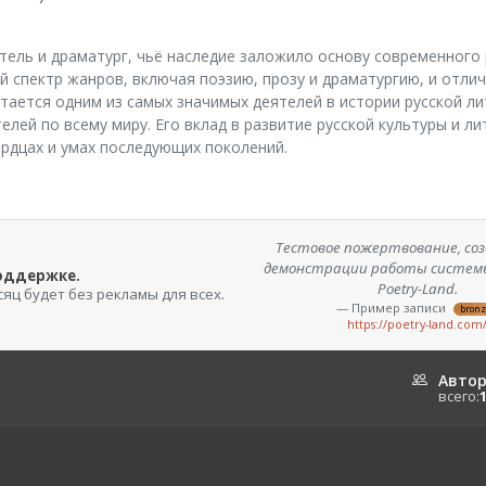
тель и драматург, чьё наследие заложило основу современного 
 спектр жанров, включая поэзию, прозу и драматургию, и отлич
тается одним из самых значимых деятелей в истории русской л
лей по всему миру. Его вклад в развитие русской культуры и л
ердцах и умах последующих поколений.
Тестовое пожертвование, соз
демонстрации работы систем
поддержке.
Poetry-Land.
сяц будет без рекламы для всех.
— Пример записи
bron
https://poetry-land.com
Авто
всего: