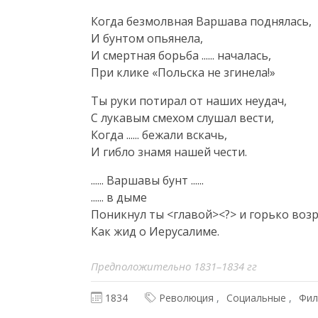
Когда безмолвная Варшава поднялась,

И бунтом опьянела,

И смертная борьба ...... началась,

При клике «Польска не згинела!»
Ты руки потирал от наших неудач,

С лукавым смехом слушал вести,

Когда ...... бежали вскачь,

И гибло знамя нашей чести.
...... Варшавы бунт ......

...... в дыме

Поникнул ты <главой><?> и горько возр
Как жид о Иерусалиме.
Предположительно 1831–1834 гг
1834
Революция
Социальные
Фил