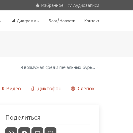
Избранное
Аудиозаписи
ы
Диаграммы
Блог/Новости
Контакт
Я возмужал среди печальных бурь...
→
Видео
Диктофон
Слепок
Поделиться