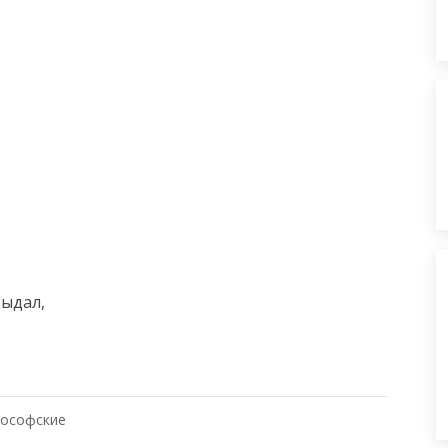
ыдал,

ософские