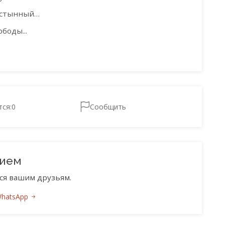
пустынный…
боды...
тся:
0
Сообщить
нием
ся вашим друзьям.
WhatsApp