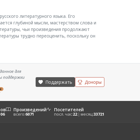
русского литературного языка. Его
ается глубиной мысли, мастерством слова и
итературы, чьи произведения продолжают
итературы трудно переоценить, поскольку он
данное для
ы поддержки
Поддержать
Доноры
ze
/
ров
Произведений
Посетителей
106
всего:
6071
посл. час:
22
|
месяц:
33721