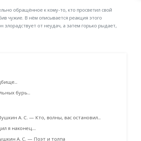
льно обращённое к кому-то, кто просветил свой
бив чужие. В нём описывается реакция этого
он злорадствует от неудач, а затем горько рыдает,
бище...
ьных бурь...
ушкин А. С. — Кто, волны, вас остановил...
л я наконец....
ушкин А. С. — Поэт и толпа