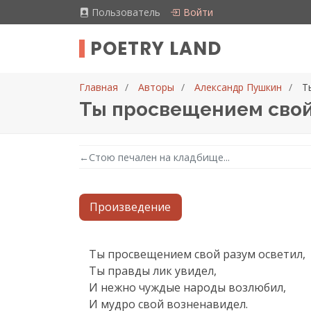
Пользователь
Войти
POETRY LAND
Главная
Авторы
Александр Пушкин
Т
Ты просвещением свой 
←
Стою печален на кладбище...
Произведение
Текст произведения
Ты просвещением свой разум осветил,

Ты правды лик увидел,

И нежно чуждые народы возлюбил,

И мудро свой возненавидел.