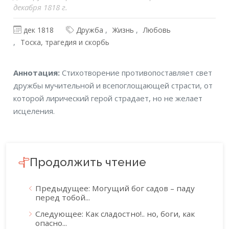
декабря 1818 г.
дек 1818
Дружба
Жизнь
Любовь
Тоска, трагедия и скорбь
Аннотация
Аннотация:
Стихотворение противопоставляет свет
дружбы мучительной и всепоглощающей страсти, от
которой лирический герой страдает, но не желает
исцеления.
Продолжить чтение
Предыдущее: Могущий бог садов – паду
перед тобой...
Следующее: Как сладостно!.. но, боги, как
опасно...