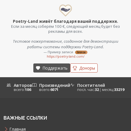
Poetry-Land живёт благодаря вашей поддержке.
Если за месяц соберём 100 €, следующий месяц будет без
рекламы для всех.
Тестовое пожертвование, созданное для демонстрации
работы системы поддержки Poetry-Land.
— Пример записи
bronze
https://poetry-land.com/
Поддержать
Доноры
Авторов
Произведений
Посетителей
всего:
106
всего:
6071
посл. час:
32
|
месяц:
33219
ВАЖНЫЕ ССЫЛКИ
Главная