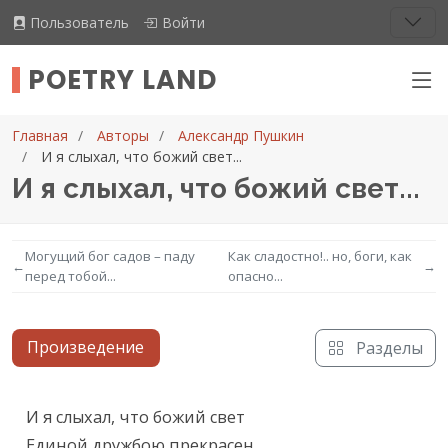
Пользователь
Войти
POETRY LAND
Главная
Авторы
Александр Пушкин
И я слыхал, что божий свет...
И я слыхал, что божий свет...
Могущий бог садов – паду
Как сладостно!.. но, боги, как
←
→
перед тобой...
опасно...
Произведение
Разделы
Текст произведения
И я слыхал, что божий свет

Единой дружбою прекрасен,
