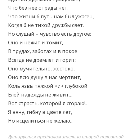
Что без нее отрады нет,

Что жизни б путь нам был ужасен,

Когда б не тихой дружбы свет.

Но слушай – чувство есть другое:

Оно и нежит и томит,

В трудах, заботах и в покое

Всегда не дремлет и горит:

Оно мучительно, жестоко,

Оно всю душу в нас мертвит,

Коль язвы тяжкой <и> глубокой

Елей надежды не живит…

Вот страсть, которой я сгораю!..

Я вяну, гибну в цвете лет,

Но исцелиться не желаю…
Датируется предположительно второй половиной