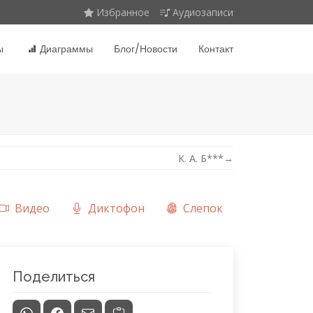
Избранное
Аудиозаписи
ы
Диаграммы
Блог/Новости
Контакт
К. А. Б***
→
Видео
Диктофон
Слепок
Поделиться