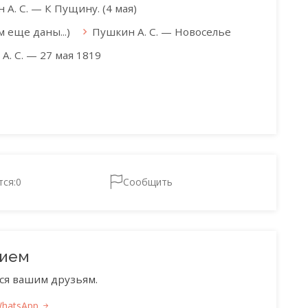
 А. С. — К Пущину. (4 мая)
 еще даны...)
Пушкин А. С. — Новоселье
А. С. — 27 мая 1819
тся:
0
Сообщить
нием
ся вашим друзьям.
WhatsApp