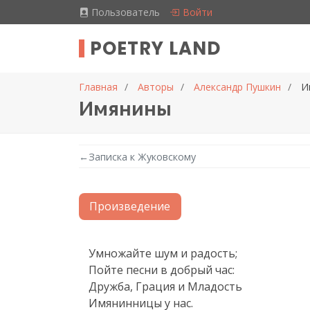
Пользователь
Войти
POETRY LAND
Главная
Авторы
Александр Пушкин
И
Имянины
←
Записка к Жуковскому
Произведение
Текст произведения
Умножайте шум и радость;

Пойте песни в добрый час:

Дружба, Грация и Младость

Имянинницы у нас.
