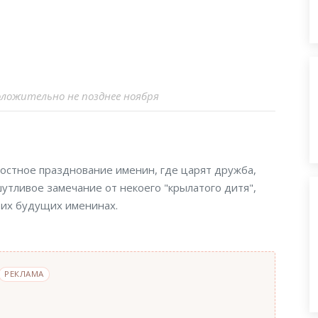
дположительно не позднее ноября
остное празднование именин, где царят дружба,
утливое замечание от некоего "крылатого дитя",
воих будущих именинах.
РЕКЛАМА