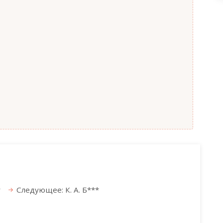
у
Следующее: К. А. Б***