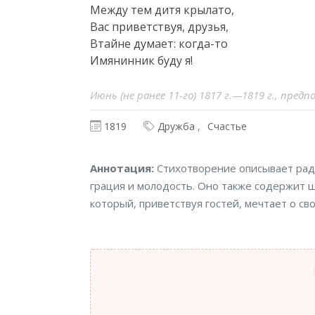
Между тем дитя крылато,

Вас приветствуя, друзья,

Втайне думает: когда-то

Имянинник буду я!
Июнь (не ранее 11-го) 1817 г.—1819 г., пре
1819
Дружба
Счастье
Аннотация
Аннотация:
Стихотворение описывает рад
грация и молодость. Оно также содержит ш
который, приветствуя гостей, мечтает о с