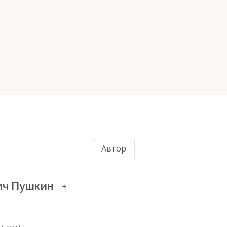
Автор
ич Пушкин
7 лет)