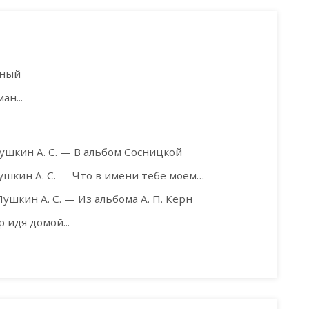
ёный
ан...
ушкин А. С. — В альбом Сосницкой
ушкин А. С. — Что в имени тебе моем…
Пушкин А. С. — Из альбома А. П. Керн
 идя домой...