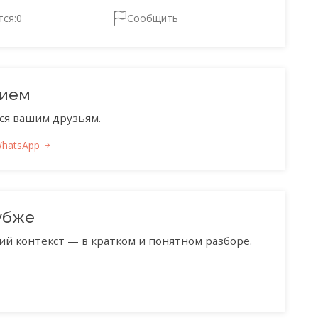
тся:
0
Сообщить
нием
ся вашим друзьям.
WhatsApp
убже
ий контекст — в кратком и понятном разборе.