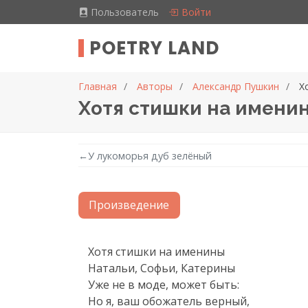
Пользователь
Войти
POETRY LAND
Главная
Авторы
Александр Пушкин
Х
Хотя стишки на именин
←
У лукоморья дуб зелёный
Произведение
Текст произведения
Хотя стишки на именины

Натальи, Софьи, Катерины

Уже не в моде, может быть:

Но я, ваш обожатель верный,
