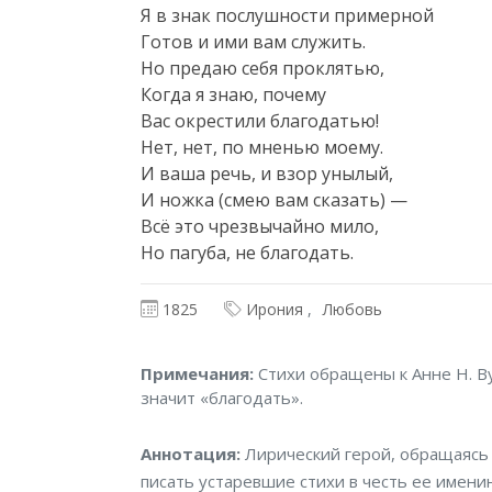
Я в знак послушности примерной

Готов и ими вам служить.

Но предаю себя проклятью,

Когда я знаю, почему

Вас окрестили благодатью!

Нет, нет, по мненью моему.

И ваша речь, и взор унылый,

И ножка (смею вам сказать) —

Всё это чрезвычайно мило,

Но пагуба, не благодать.
1825
Ирония
Любовь
Примечания
Примечания:
Стихи обращены к Анне Н. Ву
значит «благодать».
Аннотация
Аннотация:
Лирический герой, обращаясь 
писать устаревшие стихи в честь ее имени