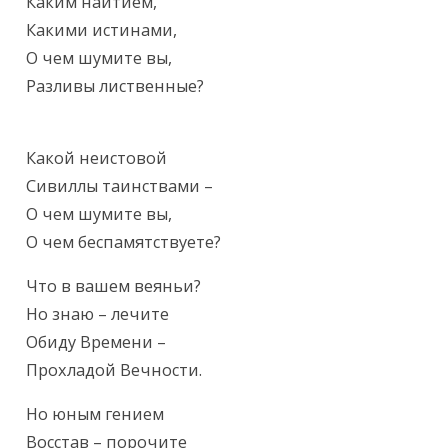
Текст произведения
Каким наитием,

Какими истинами,

О чем шумите вы,

Разливы лиственные?
Какой неистовой

Сивиллы таинствами –

О чем шумите вы,

О чем беспамятствуете?
Что в вашем веяньи?

Но знаю – лечите

Обиду Времени –

Прохладой Вечности.
Но юным гением

Восстав – порочите
