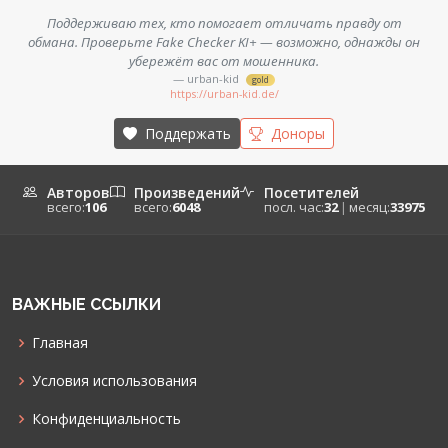
Поддерживаю тех, кто помогает отличать правду от
обмана. Проверьте Fake Checker KI+ — возможно, однажды он
убережёт вас от мошенника.
— urban-kid
gold
https://urban-kid.de/
Поддержать
Доноры
Авторов
Произведений
Посетителей
всего:
106
всего:
6048
посл. час:
32
|
месяц:
33975
ВАЖНЫЕ ССЫЛКИ
Главная
Условия использования
Конфиденциальность