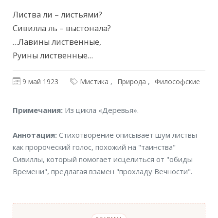
Листва ли – листьями?

Сивилла ль – выстонала?

…Лавины лиственные,

Руины лиственные…
9 май 1923
Мистика
Природа
Философские
Примечания
Примечания:
Из цикла «Деревья».
Аннотация
Аннотация:
Стихотворение описывает шум листвы
как пророческий голос, похожий на "таинства"
Сивиллы, который помогает исцелиться от "обиды
Времени", предлагая взамен "прохладу Вечности".