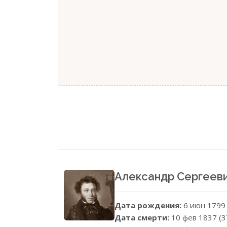
Александр Сергеев
Дата рождения:
6 июн 1799
Дата смерти:
10 фев 1837 (3