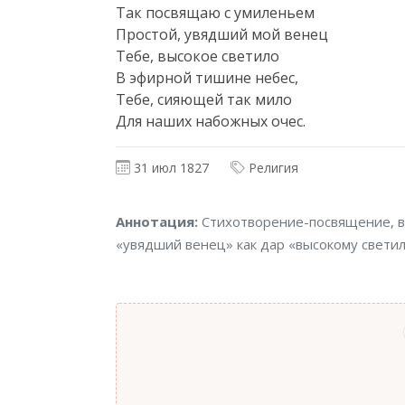
Так посвящаю с умиленьем

Простой, увядший мой венец

Тебе, высокое светило

В эфирной тишине небес,

Тебе, сияющей так мило

Для наших набожных очес.
31 июл 1827
Религия
Аннотация
Аннотация:
Стихотворение-посвящение, в 
«увядший венец» как дар «высокому светил