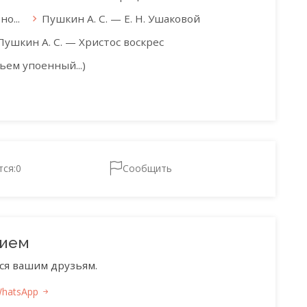
о...
Пушкин А. С. — Е. Н. Ушаковой
Пушкин А. С. — Христос воскрес
ьем упоенный...)
тся:
0
Сообщить
нием
ся вашим друзьям.
WhatsApp