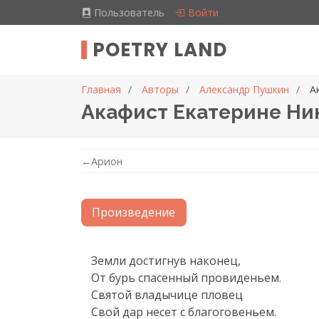
Пользователь
Войти
POETRY LAND
Главная
Авторы
Александр Пушкин
А
Акафист Екатерине Ни
←
Арион
Произведение
Текст произведения
Земли достигнув наконец,

От бурь спасенный провиденьем.

Святой владычице пловец

Свой дар несет с благоговеньем.
