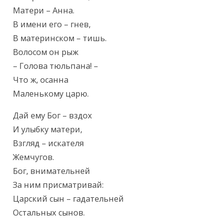
Матери – Анна.

В имени его – гнев,

В материнском – тишь.

Волосом он рыж

– Голова тюльпана! –

Что ж, осанна

Маленькому царю.
Дай ему Бог – вздох

И улыбку матери,

Взгляд – искателя

Жемчугов.

Бог, внимательней

За ним присматривай:

Царский сын – гадательней

Остальных сынов.