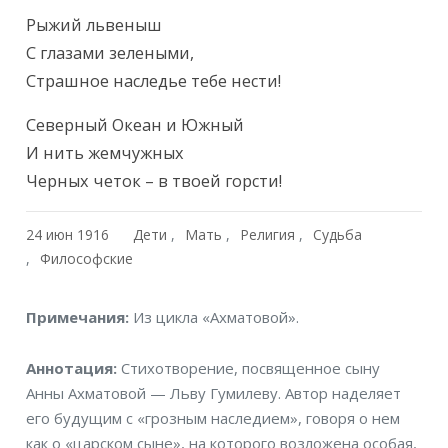
Рыжий львеныш

С глазами зелеными,

Страшное наследье тебе нести!
Северный Океан и Южный

И нить жемчужных

Черных четок – в твоей горсти!
24 июн 1916
Дети
Мать
Религия
Судьба
Философские
Примечания
Примечания:
Из цикла «Ахматовой».
Аннотация
Аннотация:
Стихотворение, посвященное сыну
Анны Ахматовой — Льву Гумилеву. Автор наделяет
его будущим с «грозным наследием», говоря о нем
как о «царском сыне», на которого возложена особая,