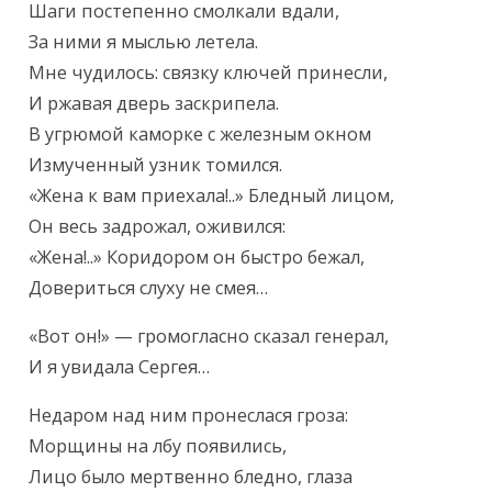
Шаги постепенно смолкали вдали,

За ними я мыслью летела.

Мне чудилось: связку ключей принесли,

И ржавая дверь заскрипела.

В угрюмой каморке с железным окном

Измученный узник томился.

«Жена к вам приехала!..» Бледный лицом,

Он весь задрожал, оживился:

«Жена!..» Коридором он быстро бежал,

Довериться слуху не смея…
«Вот он!» — громогласно сказал генерал,

И я увидала Сергея…
Недаром над ним пронеслася гроза:

Морщины на лбу появились,

Лицо было мертвенно бледно, глаза
