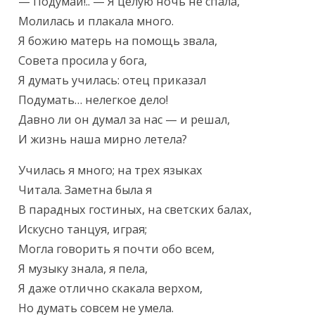
— Подумай!.. — Я целую ночь не спала,

Молилась и плакала много.

Я божию матерь на помощь звала,

Совета просила у бога,

Я думать училась: отец приказал

Подумать… нелегкое дело!

Давно ли он думал за нас — и решал,

И жизнь наша мирно летела?
Училась я много; на трех языках

Читала. Заметна была я

В парадных гостиных, на светских балах,

Искусно танцуя, играя;

Могла говорить я почти обо всем,

Я музыку знала, я пела,

Я даже отлично скакала верхом,

Но думать совсем не умела.