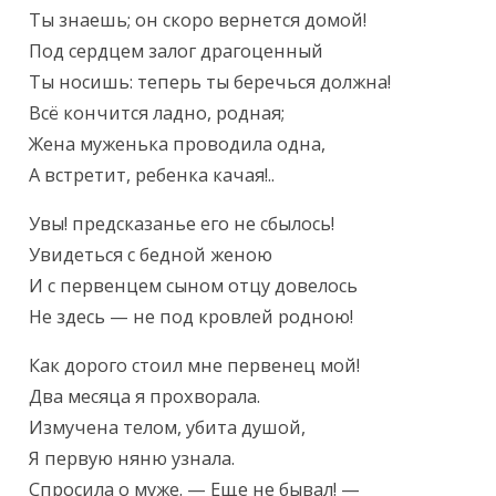
Ты знаешь; он скоро вернется домой!

Под сердцем залог драгоценный

Ты носишь: теперь ты беречься должна!

Всё кончится ладно, родная;

Жена муженька проводила одна,

А встретит, ребенка качая!..
Увы! предсказанье его не сбылось!

Увидеться с бедной женою

И с первенцем сыном отцу довелось

Не здесь — не под кровлей родною!
Как дорого стоил мне первенец мой!

Два месяца я прохворала.

Измучена телом, убита душой,

Я первую няню узнала.

Спросила о муже. — Еще не бывал! —
