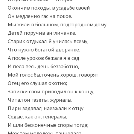
Окончив походы, в усадьбе своей

Он медленно гас на покое.

Мы жили в большом, подгородном дому.

Детей поручив англичанке,

Старик отдыхал. Я училась всему,

Что нужно богатой дворянке.

А после уроков бежала я в сад

И пела весь день беззаботно,

Мой голос был очень хорош, говорят,

Отец его слушал охотно;

Записки свои приводил он к концу,

Читал он газеты, журналы,

Пиры задавал; наезжали к отцу

Седые, как он, генералы,

И шли бесконечные споры тогда;

Меж тем молодежь танцевала.
