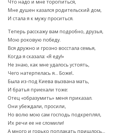
Что надо и мне торопиться,

Мне душен казался родительский дом,

И стала я к мужу проситься.
Теперь расскажу вам подробно, друзья,

Мою роковую победу.

Вся дружно и грозно восстала семья,

Когда я сказала: «Я еду!»

Не знаю, как мне удалось устоять,

Чего натерпелась я… Боже!..

Была из-под Киева вызвана мать,

И братья приехали тоже:

Отец «образумить» меня приказал.

Они убеждали, просили,

Но волю мою сам господь подкреплял,

Их речи ее не сломили!

А много и горько поплакать пришлось…
