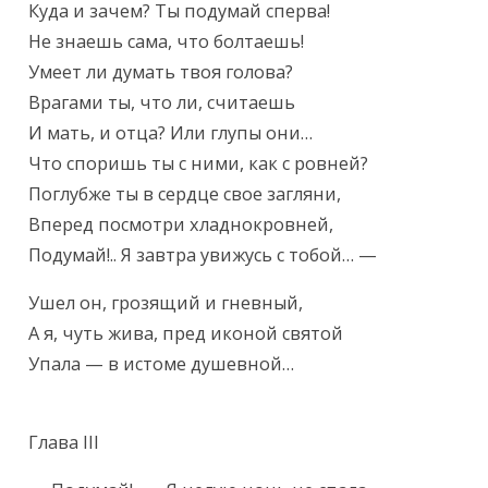
Куда и зачем? Ты подумай сперва!

Не знаешь сама, что болтаешь!

Умеет ли думать твоя голова?

Врагами ты, что ли, считаешь

И мать, и отца? Или глупы они…

Что споришь ты с ними, как с ровней?

Поглубже ты в сердце свое загляни,

Вперед посмотри хладнокровней,

Подумай!.. Я завтра увижусь с тобой… —
Ушел он, грозящий и гневный,

А я, чуть жива, пред иконой святой

Упала — в истоме душевной…
Глава III