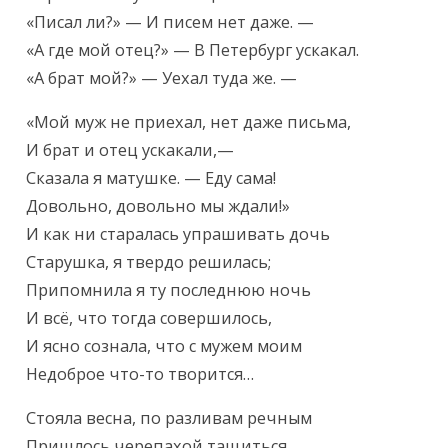
«Писал ли?» — И писем нет даже. —

«А где мой отец?» — В Петербург ускакал.

«А брат мой?» — Уехал туда же. —
«Мой муж не приехал, нет даже письма,

И брат и отец ускакали,—

Сказала я матушке. — Еду сама!

Довольно, довольно мы ждали!»

И как ни старалась упрашивать дочь

Старушка, я твердо решилась;

Припомнила я ту последнюю ночь

И всё, что тогда совершилось,

И ясно сознала, что с мужем моим

Недоброе что-то творится…
Стояла весна, по разливам речным

Пришлось черепахой тащиться.