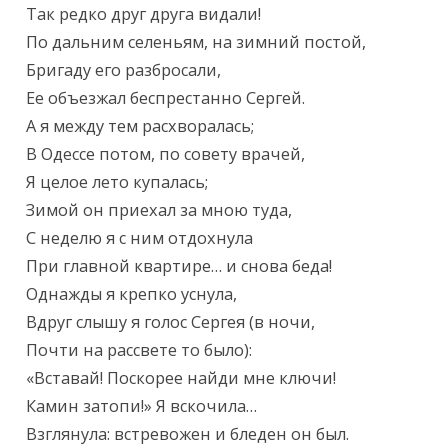
Так редко друг друга видали!

По дальним селеньям, на зимний постой,

Бригаду его разбросали,

Ее объезжал беспрестанно Сергей.

А я между тем расхворалась;

В Одессе потом, по совету врачей,

Я целое лето купалась;

Зимой он приехал за мною туда,

С неделю я с ним отдохнула

При главной квартире… и снова беда!

Однажды я крепко уснула,

Вдруг слышу я голос Сергея (в ночи,

Почти на рассвете то было):

«Вставай! Поскорее найди мне ключи!

Камин затопи!» Я вскочила…

Взглянула: встревожен и бледен он был.
