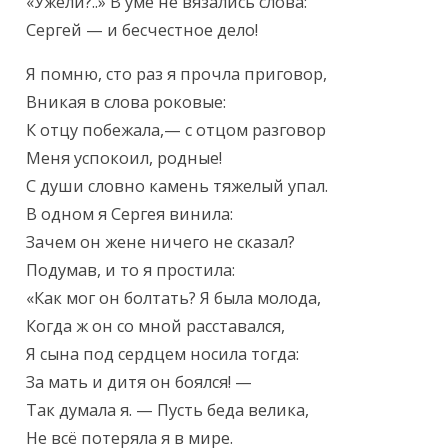
«Ужели?..» В уме не вязались слова:

Сергей — и бесчестное дело!
Я помню, сто раз я прочла приговор,

Вникая в слова роковые:

К отцу побежала,— с отцом разговор

Меня успокоил, родные!

С души словно камень тяжелый упал.

В одном я Сергея винила:

Зачем он жене ничего не сказал?

Подумав, и то я простила:

«Как мог он болтать? Я была молода,

Когда ж он со мной расставался,

Я сына под сердцем носила тогда:

За мать и дитя он боялся! —

Так думала я. — Пусть беда велика,

Не всё потеряла я в мире.
