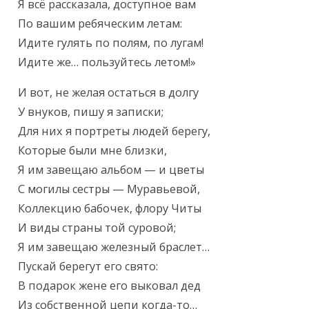
Я всё рассказала, доступное вам

По вашим ребяческим летам:

Идите гулять по полям, по лугам!

Идите же… пользуйтесь летом!»
И вот, не желая остаться в долгу

У внуков, пишу я записки;

Для них я портреты людей берегу,

Которые были мне близки,

Я им завещаю альбом — и цветы

С могилы сестры — Муравьевой,

Коллекцию бабочек, флору Читы

И виды страны той суровой;

Я им завещаю железный браслет…

Пускай берегут его свято:

В подарок жене его выковал дед

Из собственной цепи когда-то…