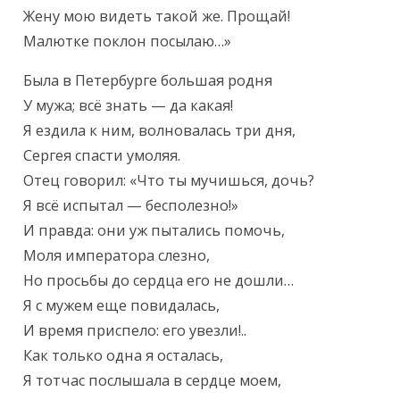
Жену мою видеть такой же. Прощай!

Малютке поклон посылаю…»
Была в Петербурге большая родня

У мужа; всё знать — да какая!

Я ездила к ним, волновалась три дня,

Сергея спасти умоляя.

Отец говорил: «Что ты мучишься, дочь?

Я всё испытал — бесполезно!»

И правда: они уж пытались помочь,

Моля императора слезно,

Но просьбы до сердца его не дошли…

Я с мужем еще повидалась,

И время приспело: его увезли!..

Как только одна я осталась,

Я тотчас послышала в сердце моем,
