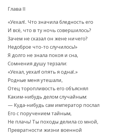
Глава II
«Уехал!.. Что значила бледность его

И всё, что в ту ночь совершилось?

Зачем не сказал он жене ничего?

Недоброе что-то случилось!»

Я долго не знала покоя и сна,

Сомнения душу терзали:

«Уехал, уехал! опять я одна!..»

Родные меня утешали,

Отец торопливость его объяснял

Каким-нибудь делом случайным:

— Куда-нибудь сам император послал

Его с поручением тайным,

Не плачь! Ты походы делила со мной,

Превратности жизни военной
