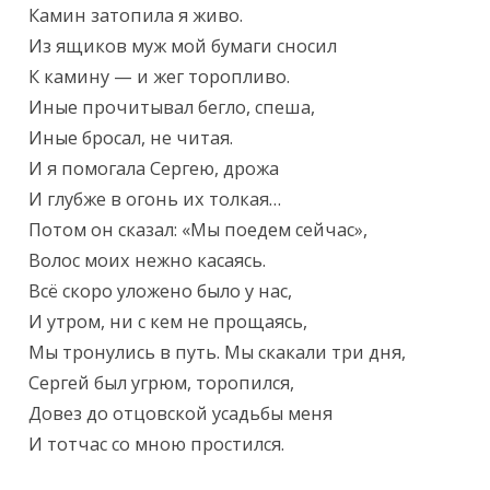
Камин затопила я живо.

Из ящиков муж мой бумаги сносил

К камину — и жег торопливо.

Иные прочитывал бегло, спеша,

Иные бросал, не читая.

И я помогала Сергею, дрожа

И глубже в огонь их толкая…

Потом он сказал: «Мы поедем сейчас»,

Волос моих нежно касаясь.

Всё скоро уложено было у нас,

И утром, ни с кем не прощаясь,

Мы тронулись в путь. Мы скакали три дня,

Сергей был угрюм, торопился,

Довез до отцовской усадьбы меня

И тотчас со мною простился.