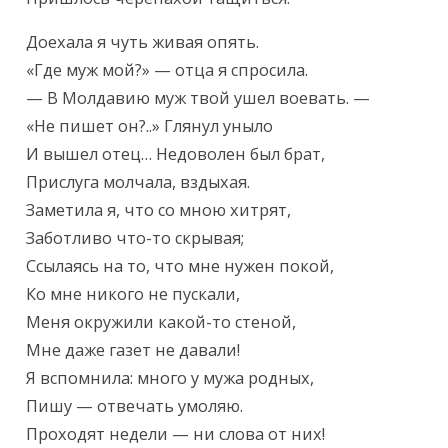
Доехала я чуть живая опять.

«Где муж мой?» — отца я спросила.

— В Молдавию муж твой ушел воевать. —

«Не пишет он?..» Глянул уныло

И вышел отец… Недоволен был брат,

Прислуга молчала, вздыхая.

Заметила я, что со мною хитрят,

Заботливо что-то скрывая;

Ссылаясь на то, что мне нужен покой,

Ко мне никого не пускали,

Меня окружили какой-то стеной,

Мне даже газет не давали!

Я вспомнила: много у мужа родных,

Пишу — отвечать умоляю.

Проходят недели — ни слова от них!
