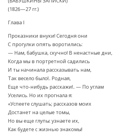
Текст произведения
(БАБУШКИНЫ ЗАПИСКИ)

(1826—27 гг.)
Глава I
Проказники внуки! Сегодня они

С прогулки опять воротились:

— Нам, бабушка, скучно! В ненастные дни,

Когда мы в портретной садились

И ты начинала рассказывать нам,

Так весело было!.. Родная,

Еще что-нибудь расскажи!.. — По углам

Уселись. Но их прогнала я:

«Успеете слушать; рассказов моих

Достанет на целые томы,

Но вы еще глупы: узнаете их,

Как будете с жизнью знакомы!
