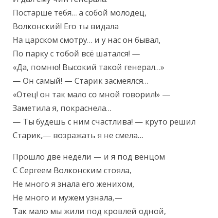
Постарше тебя… а собой молодец,

Волконский! Его ты видала

На царском смотру… и у нас он бывал,

По парку с тобой всё шатался! —

«Да, помню! Высокий такой генерал…»

— Он самый! — Старик засмеялся…

«Отец! он так мало со мной говорил!» —

Заметила я, покраснела…

— Ты будешь с ним счастлива! — круто решил

Старик,— возражать я не смела…
Прошло две недели — и я под венцом

С Сергеем Волконским стояла,

Не много я знала его женихом,

Не много и мужем узнала,—

Так мало мы жили под кровлей одной,
