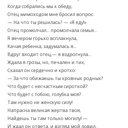
Когда собрались мы к обеду,

Отец мимоходом мне бросил вопрос:

— На что ты решилась? — «Я еду!»

Отец промолчал… промолчала семья…

Я вечером горько всплакнула,

Качая ребенка, задумалась я…

Вдруг входит отец,— я вздрогнула…

Ждала я грозы, но, печален и тих,

Сказал он сердечно и кротко:

— За что обижаешь ты кровных родных?

Что будет с несчастным сироткой?

Что будет с тобою, голубка моя?

Там нужно не женскую силу!

Напрасна великая жертва твоя,

Найдешь ты там только могилу! —

И ждал он ответа, и взгляд мой ловил,
