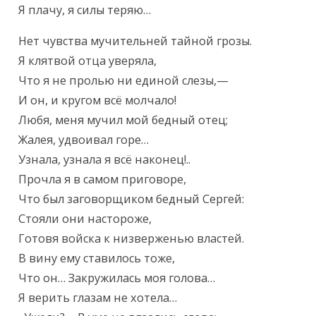
Я плачу, я силы теряю…
Нет чувства мучительней тайной грозы.

Я клятвой отца уверяла,

Что я не пролью ни единой слезы,—

И он, и кругом всё молчало!

Любя, меня мучил мой бедный отец;

Жалея, удвоивал горе…

Узнала, узнала я всё наконец!..

Прочла я в самом приговоре,

Что был заговорщиком бедный Сергей:

Стояли они настороже,

Готовя войска к низверженью властей.

В вину ему ставилось тоже,

Что он… Закружилась моя голова…

Я верить глазам не хотела…
