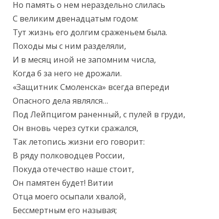
Но память о нем нераздельно слилась

С великим двенадцатым годом:

Тут жизнь его долгим сраженьем была.

Походы мы с ним разделяли,

И в месяц иной не запомним числа,

Когда б за него не дрожали.

«Защитник Смоленска» всегда впереди

Опасного дела являлся…

Под Лейпцигом раненный, с пулей в груди,

Он вновь через сутки сражался,

Так летопись жизни его говорит:

В ряду полководцев России,

Покуда отечество наше стоит,

Он памятен будет! Витии

Отца моего осыпали хвалой,

Бессмертным его называя;
