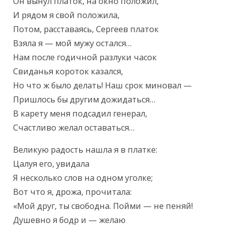
Он вынул платок, на окно положил,

И рядом я свой положила,

Потом, расставаясь, Сергеев платок

Взяла я — мой мужу остался…

Нам после годичной разлуки часок

Свиданья короток казался,

Но что ж было делать! Наш срок миновал —

Пришлось бы другим дожидаться…

В карету меня подсадил генерал,

Счастливо желал оставаться…
Великую радость нашла я в платке:

Цалуя его, увидала

Я несколько слов на одном уголке;

Вот что я, дрожа, прочитала:

«Мой друг, ты свободна. Пойми — не пеняй!

Душевно я бодр и — желаю
