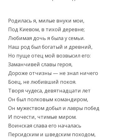
Родилась я, милые внуки мои,

Под Киевом, в тихой деревне;

Любимая дочь я была у семьи.

Наш род был богатый и древний,

Но пуще отец мой возвысил его:

Заманчивей славы героя,

Дороже отчизны — не знал ничего

Боец, не любивший покоя.

Творя чудеса, девятнадцати лет

Он был полковым командиром,

Он мужеством добыл и лавры побед

И почести, чтимые миром.

Воинская слава его началась

Персидским и шведским походом,
