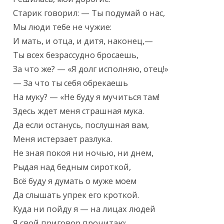
Старик говорил: — Ты подумай о нас,

Мы люди тебе не чужие:

И мать, и отца, и дитя, наконец,—

Ты всех безрассудно бросаешь,

За что же? — «Я долг исполняю, отец!»

— За что ты себя обрекаешь

На муку? — «Не буду я мучиться там!

Здесь ждет меня страшная мука.

Да если останусь, послушная вам,

Меня истерзает разлука.

Не зная покоя ни ночью, ни днем,

Рыдая над бедным сироткой,

Всё буду я думать о муже моем

Да слышать упрек его кроткой.

Куда ни пойду я — на лицах людей

Я свой приговор прочитаю:
