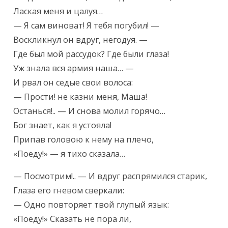
Лаская меня и цалуя…

— Я сам виноват! Я тебя погубил! —

Воскликнул он вдруг, негодуя. —

Где был мой рассудок? Где были глаза!

Уж знала вся армия наша… —

И рвал он седые свои волоса:

— Прости! не казни меня, Маша!

Останься!.. — И снова молил горячо…

Бог знает, как я устояла!

Припав головою к нему на плечо,

«Поеду!» — я тихо сказала…
— Посмотрим!.. — И вдруг распрямился старик,

Глаза его гневом сверкали:

— Одно повторяет твой глупый язык:

«Поеду!» Сказать не пора ли,
