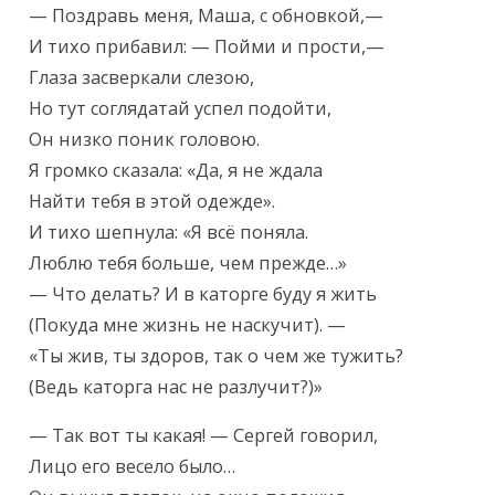
— Поздравь меня, Маша, с обновкой,—

И тихо прибавил: — Пойми и прости,—

Глаза засверкали слезою,

Но тут соглядатай успел подойти,

Он низко поник головою.

Я громко сказала: «Да, я не ждала

Найти тебя в этой одежде».

И тихо шепнула: «Я всё поняла.

Люблю тебя больше, чем прежде…»

— Что делать? И в каторге буду я жить

(Покуда мне жизнь не наскучит). —

«Ты жив, ты здоров, так о чем же тужить?

(Ведь каторга нас не разлучит?)»
— Так вот ты какая! — Сергей говорил,

Лицо его весело было…
