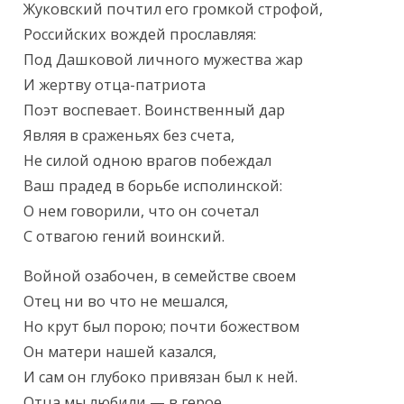
Жуковский почтил его громкой строфой,

Российских вождей прославляя:

Под Дашковой личного мужества жар

И жертву отца-патриота

Поэт воспевает. Воинственный дар

Являя в сраженьях без счета,

Не силой одною врагов побеждал

Ваш прадед в борьбе исполинской:

О нем говорили, что он сочетал

С отвагою гений воинский.
Войной озабочен, в семействе своем

Отец ни во что не мешался,

Но крут был порою; почти божеством

Он матери нашей казался,

И сам он глубоко привязан был к ней.

Отца мы любили — в герое.
