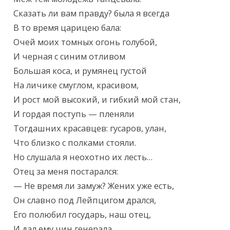
Сказать ли вам правду? была я всегда

В то время царицею бала:

Очей моих томных огонь голубой,

И черная с синим отливом

Большая коса, и румянец густой

На личике смуглом, красивом,

И рост мой высокий, и гибкий мой стан,

И гордая поступь — пленяли

Тогдашних красавцев: гусаров, улан,

Что близко с полками стояли.

Но слушала я неохотно их лесть…

Отец за меня постарался:

— Не время ли замуж? Жених уже есть,

Он славно под Лейпцигом дрался,

Его полюбил государь, наш отец,

И дал ему чин генерала.
