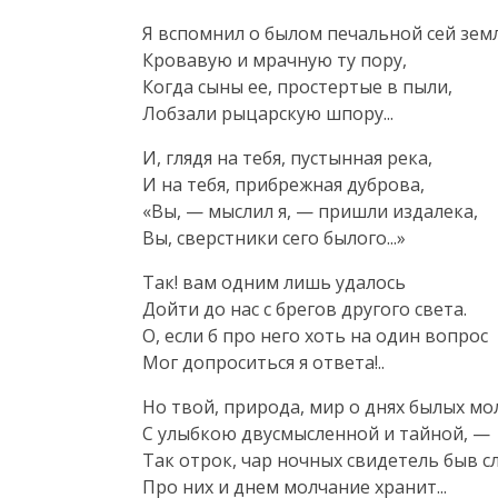
Я вспомнил о былом печальной сей земл
Кровавую и мрачную ту пору,

Когда сыны ее, простертые в пыли,

Лобзали рыцарскую шпору...
И, глядя на тебя, пустынная река,

И на тебя, прибрежная дуброва,

«Вы, — мыслил я, — пришли издалека,

Вы, сверстники сего былого...»
Так! вам одним лишь удалось

Дойти до нас с брегов другого света.

О, если б про него хоть на один вопрос

Мог допроситься я ответа!..
Но твой, природа, мир о днях былых мол
С улыбкою двусмысленной и тайной, —

Так отрок, чар ночных свидетель быв сл
Про них и днем молчание хранит...