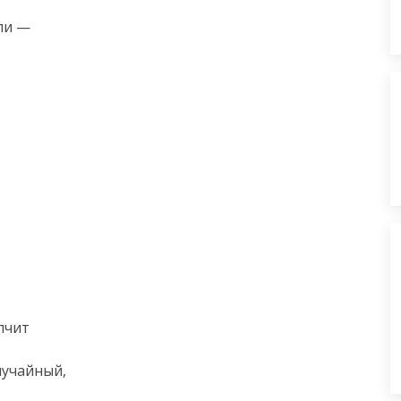
и —

чит

учайный,
