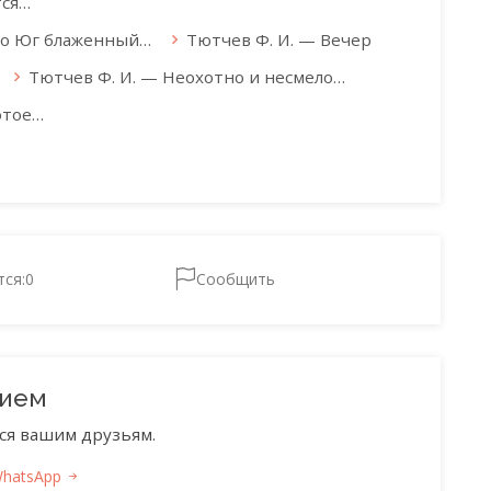
тся…
, о Юг блаженный…
Тютчев Ф. И. — Вечер
Тютчев Ф. И. — Неохотно и несмело…
отое…
тся:
0
Сообщить
нием
ся вашим друзьям.
WhatsApp