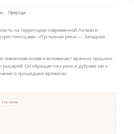
ть
Природа
область на территории современной Латвии и
и крестоносцами. «Пустынная река» — Западная
по ливонским полям и вспоминает мрачное прошлое
ю рыцарей. Он обращается к реке и дубраве как к
лчание о прошедших временах.
РЕКЛАМА