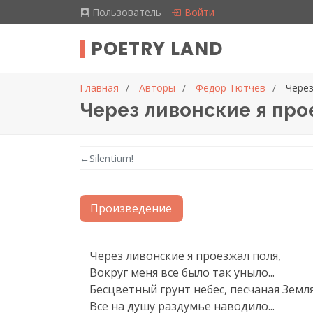
Пользователь
Войти
POETRY LAND
Главная
Авторы
Фёдор Тютчев
Через
Через ливонские я про
←
Silentium!
Произведение
Текст произведения
Через ливонские я проезжал поля,

Вокруг меня все было так уныло...

Бесцветный грунт небес, песчаная Земля
Все на душу раздумье наводило...