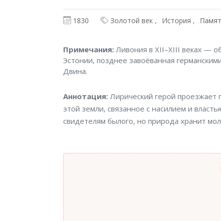
1830
Золотой век
История
Памя
Примечания
Примечания:
Ливония в XII–XIII веках — 
Эстонии, позднее завоёванная германским
Двина.
Аннотация
Аннотация:
Лирический герой проезжает 
этой земли, связанное с насилием и власть
свидетелям былого, но природа хранит мо