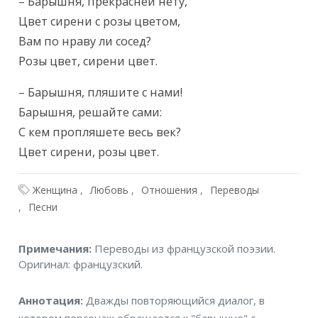
Текст произведения
– Барышня, прекрасней нету,

Цвет сирени с розы цветом,

Вам по нраву ли сосед?

Розы цвет, сирени цвет.
– Барышня, пляшите с нами!

Барышня, решайте сами:

С кем пропляшете весь век?

Цвет сирени, розы цвет.
Женщина
Любовь
Отношения
Переводы
Песни
Примечания
Примечания:
Переводы из французской поэзии.
Оригинал: французский.
Аннотация
Аннотация:
Дважды повторяющийся диалог, в