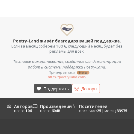
Poetry-Land живёт благодаря вашей поддержке.
Если за месяц соберём 100 €, следующий месяц будет без
рекламы для всех.
Тестовое пожертвование, созданное для демонстрации
работы системы поддержки Poetry-Land.
— Пример записи
bronze
https://poetry-land.com/
Поддержать
Доноры
Авторов
Произведений
Посетителей
всего:
106
всего:
6048
посл. час:
25
|
месяц:
33975