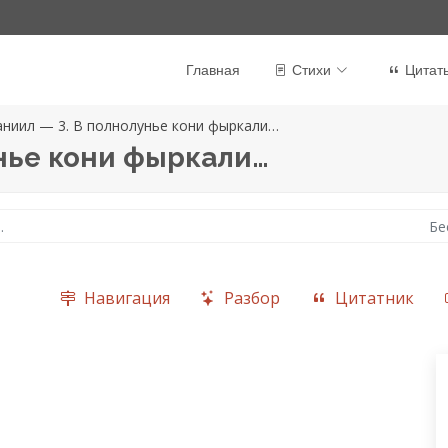
Главная
Стихи
Цитат
аниил — 3. В полнолунье кони фыркали…
нье кони фыркали…
…
Бе
Навигация
Разбор
Цитатник