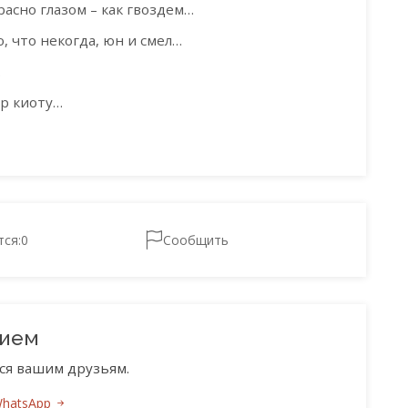
асно глазом – как гвоздем…
, что некогда, юн и смел…
…
ар киоту…
тся:
0
Сообщить
нием
ся вашим друзьям.
WhatsApp