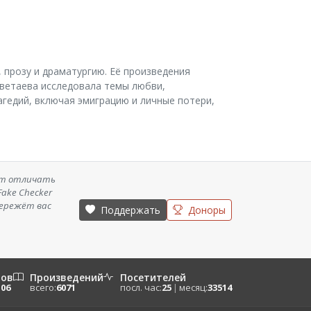
 прозу и драматургию. Её произведения
ветаева исследовала темы любви,
агедий, включая эмиграцию и личные потери,
ет отличать
ake Checker
бережёт вас
Поддержать
Доноры
ров
Произведений
Посетителей
106
всего:
6071
посл. час:
25
|
месяц:
33514