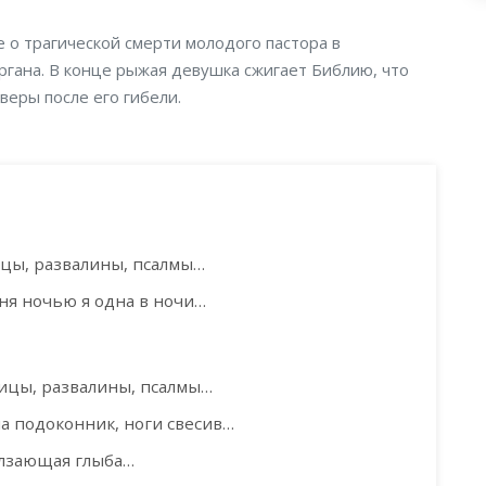
 о трагической смерти молодого пастора в
ргана. В конце рыжая девушка сжигает Библию, что
еры после его гибели.
цы, развалины, псалмы…
ня ночью я одна в ночи…
ицы, развалины, псалмы…
на подоконник, ноги свесив…
олзающая глыба…