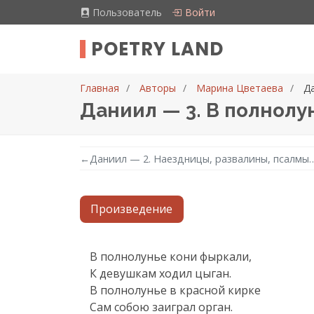
Пользователь
Войти
POETRY LAND
Главная
Авторы
Марина Цветаева
Д
Даниил — 3. В полнолу
←
Даниил — 2. Наездницы, развалины, псалмы
Произведение
Текст произведения
В полнолунье кони фыркали,

К девушкам ходил цыган.

В полнолунье в красной кирке

Сам собою заиграл орган.