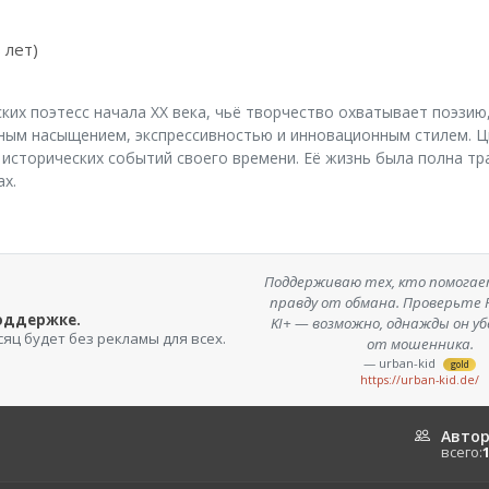
 лет)
ких поэтесс начала XX века, чьё творчество охватывает поэзию,
ным насыщением, экспрессивностью и инновационным стилем. Ц
 исторических событий своего времени. Её жизнь была полна тр
ах.
Поддерживаю тех, кто помога
правду от обмана. Проверьте F
поддержке.
KI+ — возможно, однажды он у
сяц будет без рекламы для всех.
от мошенника.
— urban-kid
gold
https://urban-kid.de/
Авто
всего: