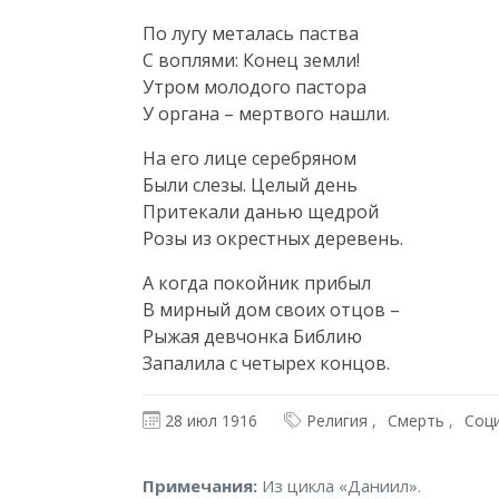
По лугу металась паства

С воплями: Конец земли!

Утром молодого пастора

У органа – мертвого нашли.
На его лице серебряном

Были слезы. Целый день

Притекали данью щедрой

Розы из окрестных деревень.
А когда покойник прибыл

В мирный дом своих отцов –

Рыжая девчонка Библию

Запалила с четырех концов.
28 июл 1916
Религия
Смерть
Соц
Примечания
Примечания:
Из цикла «Даниил».