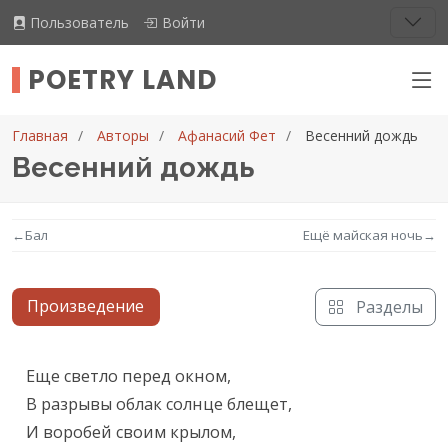
Пользователь
Войти
POETRY LAND
Главная
Авторы
Афанасий Фет
Весенний дождь
Весенний дождь
←
Бал
Ещё майская ночь
→
Произведение
Разделы
Текст произведения
Еще светло перед окном,

В разрывы облак солнце блещет,

И воробей своим крылом,
