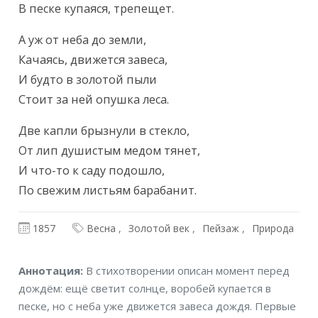
В песке купаяся, трепещет.
А уж от неба до земли,

Качаясь, движется завеса,

И будто в золотой пыли

Стоит за ней опушка леса.
Две капли брызнули в стекло,

От лип душистым медом тянет,

И что-то к саду подошло,

По свежим листьям барабанит.
1857
Весна
Золотой век
Пейзаж
Природа
Аннотация
Аннотация:
В стихотворении описан момент перед
дождём: ещё светит солнце, воробей купается в
песке, но с неба уже движется завеса дождя. Первые