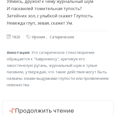
Уймись, дружок! к чему журнальный шум

И пасквилей томительная тупость?

Затейник зол, с улыбкой скажет Глупость.

Невежда глуп, зевая, скажет Ум.
1820
Ирония
Сатирические
Аннотация
Аннотация:
Это сатирическое стихотворение
обращается к "Хаврониосу", критикуя его
закостенелую ругань, журнальный шум и тупые
пасквили, утверждая, что такие действия могут быть
названы злыми выдумками глупости или проявлением
невежества.
Продолжить чтение