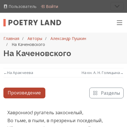
Пользователь
Войти
POETRY LAND
Главная
Авторы
Александр Пушкин
На Каченовского
На Каченовского
←
На Аракчеева
На кн. А. Н. Голицына
→
Произведение
Разделы
Текст произведения
Хаврониос! ругатель закоснелый,

Во тьме, в пыли, в презреньи поседелый,
