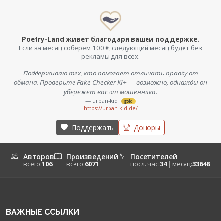
Poetry-Land живёт благодаря вашей поддержке.
Если за месяц соберём 100 €, следующий месяц будет без
рекламы для всех.
Поддерживаю тех, кто помогает отличать правду от
обмана. Проверьте Fake Checker KI+ — возможно, однажды он
убережёт вас от мошенника.
— urban-kid
gold
https://urban-kid.de/
Поддержать
Доноры
Авторов
Произведений
Посетителей
всего:
106
всего:
6071
посл. час:
34
|
месяц:
33648
ВАЖНЫЕ ССЫЛКИ