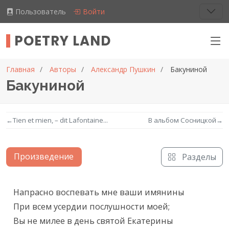
Пользователь
Войти
POETRY LAND
Главная
Авторы
Александр Пушкин
Бакуниной
Бакуниной
←
Tien et mien, – dit Lafontaine...
В альбом Сосницкой
→
Произведение
Разделы
Текст произведения
Напрасно воспевать мне ваши имянины

При всем усердии послушности моей;

Вы не милее в день святой Екатерины
