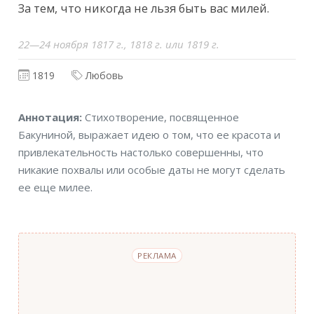
За тем, что никогда не льзя быть вас милей.
22—24 ноября 1817 г., 1818 г. или 1819 г.
1819
Любовь
Аннотация
Аннотация:
Стихотворение, посвященное
Бакуниной, выражает идею о том, что ее красота и
привлекательность настолько совершенны, что
никакие похвалы или особые даты не могут сделать
ее еще милее.
РЕКЛАМА