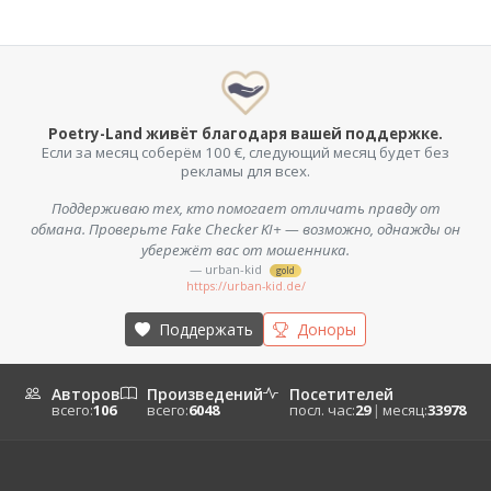
Poetry-Land живёт благодаря вашей поддержке.
Если за месяц соберём 100 €, следующий месяц будет без
рекламы для всех.
Поддерживаю тех, кто помогает отличать правду от
обмана. Проверьте Fake Checker KI+ — возможно, однажды он
убережёт вас от мошенника.
— urban-kid
gold
https://urban-kid.de/
Поддержать
Доноры
Авторов
Произведений
Посетителей
всего:
106
всего:
6048
посл. час:
29
|
месяц:
33978