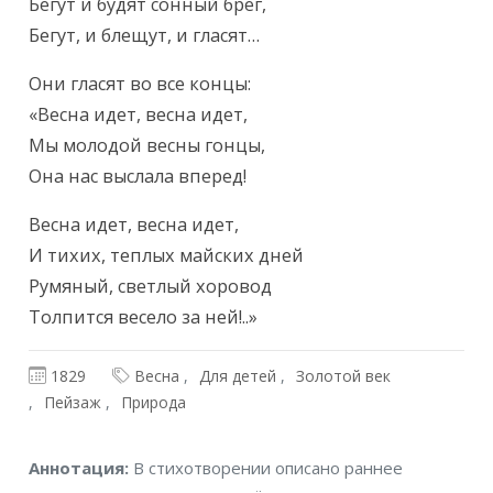
Бегут и будят сонный брег,

Бегут, и блещут, и гласят… 
Они гласят во все концы:

«Весна идет, весна идет,

Мы молодой весны гонцы,

Она нас выслала вперед! 
Весна идет, весна идет,

И тихих, теплых майских дней

Румяный, светлый хоровод

Толпится весело за ней!..»
1829
Весна
Для детей
Золотой век
Пейзаж
Природа
Аннотация
Аннотация:
В стихотворении описано раннее