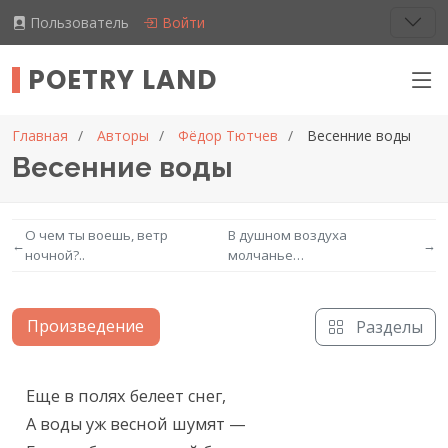
Пользователь
Войти
POETRY LAND
Главная
Авторы
Фёдор Тютчев
Весенние воды
Весенние воды
О чем ты воешь, ветр
В душном воздуха
←
→
ночной?..
молчанье…
Произведение
Разделы
Текст произведения
Еще в полях белеет снег,

А воды уж весной шумят —
