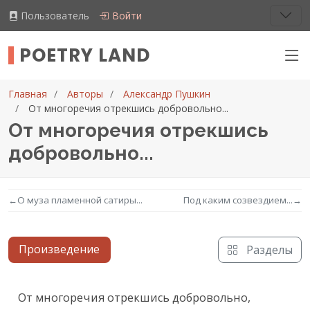
Пользователь
Войти
POETRY LAND
Главная
Авторы
Александр Пушкин
От многоречия отрекшись добровольно...
От многоречия отрекшись
добровольно...
←
О муза пламенной сатиры...
Под каким созвездием...
→
Произведение
Разделы
Текст произведения
От многоречия отрекшись добровольно,
