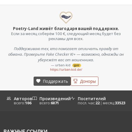
Poetry-Land живёт благодаря вашей поддержке.
Если за месяц соберём 100 €, следующий месяц будет без
рекламы для всех.
Поддерживаю тех, кто помогает отличать правду от
обмана. Проверьте Fake Checker KI+ — возможно, однажды он
убережёт вас от мошенника.
— urban-kid
gold
https://urban-kid.de/
Поддержать
Доноры
Авторов
Произведений
Посетителей
всего:
106
всего:
6071
посл. час:
22
|
месяц:
33523
ВАЖНЫЕ ССЫЛКИ