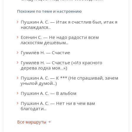
Похожие по теме и настроению
Пушкин А. С. — Итак я счастлив был, итак я
наслаждался...
Есенин С. — Не надо радости всем
ласкостям дешёвым...
Гумилёв Н. — Счастие
Гумилёв Н. — Счастье («Из красного
дерева лодка моя…»)
Пушкин А. С. — К *** (Не спрашивай, зачем
унылой думой...)
Пушкин А. С. — В альбом
Пушкин А. С. — Нет ни в чем вам
благодати...
Все маршруты