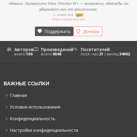
обмана. Проверьте Fake Checker KI+ — возможно, однажды он
убережёт вас от мошенника.
— urban-kid
gold
https://urban-kid.de/
Поддержать
Доноры
Авторов
Произведений
Посетителей
всего:
106
всего:
6048
посл. час:
21
|
месяц:
34062
ВАЖНЫЕ ССЫЛКИ
Главная
Условия использования
Конфиденциальность
Настройки конфиденциальности