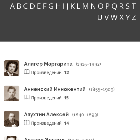
A
B
C
D
E
F
G
H
I
J
K
L
M
N
O
P
Q
R
S
T
U
V
W
X
Y
Z
Алигер Маргарита
(1915–1992)
Произведений:
12
Анненский Иннокентий
(1855–1909)
Произведений:
15
Апухтин Алексей
(1840–1893)
Произведений:
14
Асадов Эдуард
(1923–2004)