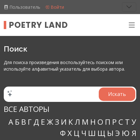
Пользователь
Войти
POETRY LAND
Поиск
Для поиска произведения воспользуйтесь поиском или
используйте алфавитный указатель для выбора автора.
ВСЕ АВТОРЫ
А
Б
В
Г
Д
Е
Ж
З
И
К
Л
М
Н
О
П
Р
С
Т
У
Ф
Х
Ц
Ч
Ш
Щ
Ы
Э
Ю
Я