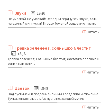
Звуки
1846
Не умолкай, не умолкай! Отрадны сердцу эти звуки, Хоть
на единый миг пускай В груди больной задремлют муки.
Читать
Травка зеленеет, солнышко блестит
1858
Травка зеленеет, Солнышко блестит; Ласточка с весною В
сени к нам летит.
Читать
Цветок
1858
Над пустыней, в полдень знойный, Горделиво и спокойно
Тучка легкая плывет. А в пустыне, жаждой мучим
Читать