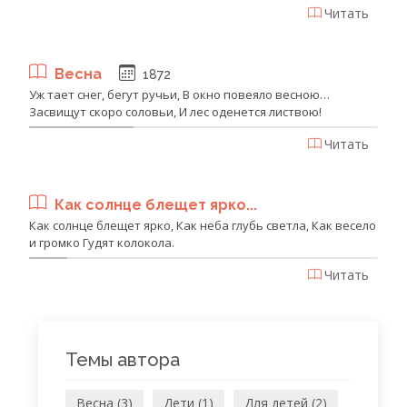
Читать
Весна
1872
Уж тает снег, бегут ручьи, В окно повеяло весною…
Засвищут скоро соловьи, И лес оденется листвою!
Читать
Как солнце блещет ярко...
Как солнце блещет ярко, Как неба глубь светла, Как весело
и громко Гудят колокола.
Читать
Темы автора
Весна (3)
Дети (1)
Для детей (2)