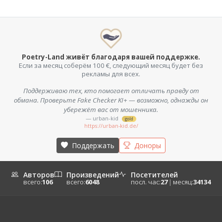
Poetry-Land живёт благодаря вашей поддержке.
Если за месяц соберём 100 €, следующий месяц будет без
рекламы для всех.
Поддерживаю тех, кто помогает отличать правду от
обмана. Проверьте Fake Checker KI+ — возможно, однажды он
убережёт вас от мошенника.
— urban-kid
gold
https://urban-kid.de/
Поддержать
Доноры
Авторов
Произведений
Посетителей
всего:
106
всего:
6048
посл. час:
27
|
месяц:
34134