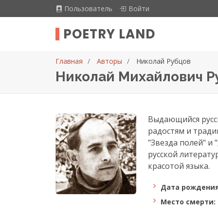
Пользователь
Войти
POETRY LAND
Главная
Авторы
Николай Рубцов
Николай Михайлович Ру
Выдающийся русск
радостям и тради
"Звезда полей" и 
русской литерату
красотой языка.
Дата рождения
Место смерти: