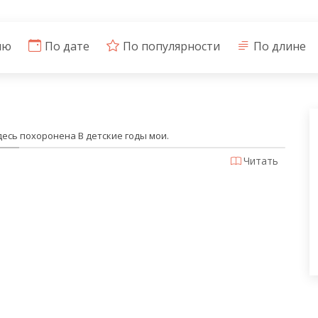
ию
По дате
По популярности
По длине
десь похоронена В детские годы мои.
Читать