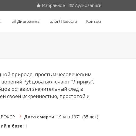
Избранное
Аудиозаписи
ы
Диаграммы
Блог/Новости
Контакт
одной природе, простым человеческим
творений Рубцова включают "Лирика",
убцов оставил значительный след в
ей своей искренностью, простотой и
, РСФСР
Дата смерти:
19 янв 1971 (35 лет)
ий в базе:
1