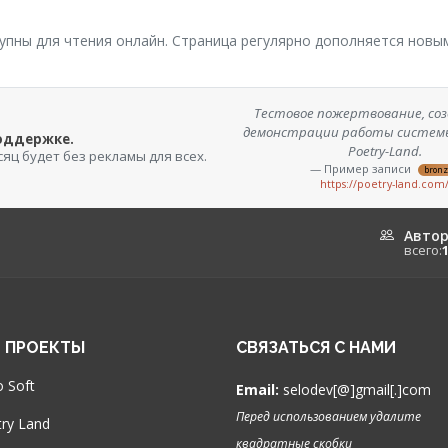
упны для чтения онлайн. Страница регулярно дополняется новы
Тестовое пожертвование, соз
демонстрации работы систем
поддержке.
Poetry-Land.
сяц будет без рекламы для всех.
— Пример записи
bron
https://poetry-land.com
Авто
всего:
 ПРОЕКТЫ
СВЯЗАТЬСЯ С НАМИ
 Soft
Email:
selodev[@]gmail[.]com
Перед использованием удалите
ry Land
квадратные скобки