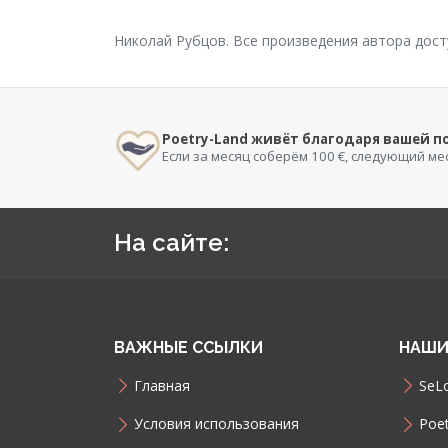
Николай Рубцов. Все произведения автора дост
Poetry-Land живёт благодаря вашей 
Если за месяц соберём 100 €, следующий ме
На сайте:
ВАЖНЫЕ ССЫЛКИ
НАШИ
Главная
SeLo
Условия использования
Poet