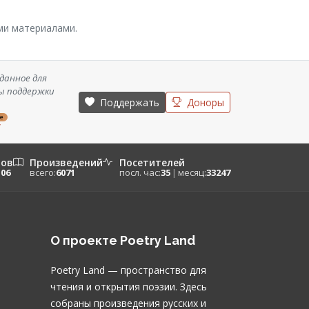
ми материалами.
данное для
ы поддержки
Поддержать
Доноры
ze
/
ров
Произведений
Посетителей
106
всего:
6071
посл. час:
35
|
месяц:
33247
О проекте Poetry Land
Poetry Land — пространство для
чтения и открытия поэзии. Здесь
собраны произведения русских и