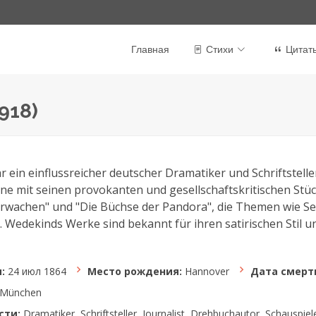
Главная
Стихи
Цитат
918)
 ein einflussreicher deutscher Dramatiker und Schriftstelle
ne mit seinen provokanten und gesellschaftskritischen St
Erwachen" und "Die Büchse der Pandora", die Themen wie Sexu
Wedekinds Werke sind bekannt für ihren satirischen Stil und
:
24 июл 1864
Место рождения:
Hannover
Дата смерт
München
сти:
Dramatiker, Schriftsteller, Journalist, Drehbuchautor, Schauspiel