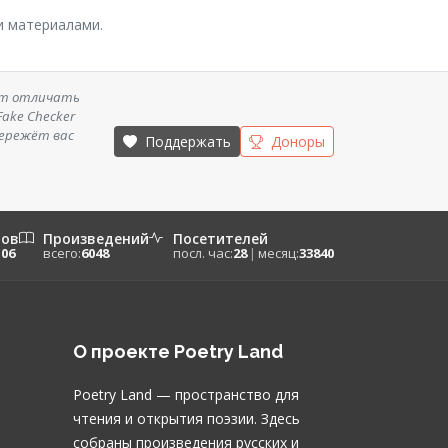
и материалами.
ет отличать
ake Checker
бережёт вас
Поддержать
Доноры
ров
Произведений
Посетителей
106
всего:
6048
посл. час:
28
|
месяц:
33840
О проекте Poetry Land
Poetry Land — пространство для
чтения и открытия поэзии. Здесь
собраны произведения русских и