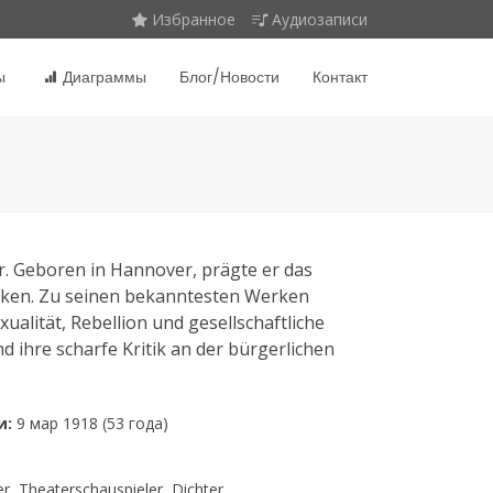
Избранное
Аудиозаписи
ы
Диаграммы
Блог/Новости
Контакт
r. Geboren in Hannover, prägte er das
ücken. Zu seinen bekanntesten Werken
alität, Rebellion und gesellschaftliche
 ihre scharfe Kritik an der bürgerlichen
и:
9 мар 1918 (53 года)
er, Theaterschauspieler, Dichter