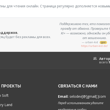
упны для чтения онлайн. Страница регулярно дополняется новым
Поддерживаю тех, кто помога
правду от обмана. Проверьте F
поддержке.
KI+ — возможно, однажды он у
сяц будет без рекламы для всех.
от мошенника.
— urban-kid
gold
https://urban-kid.de/
Авто
всего:
 ПРОЕКТЫ
СВЯЗАТЬСЯ С НАМИ
 Soft
Email:
selodev[@]gmail[.]com
Перед использованием удалите
ry Land
квадратные скобки