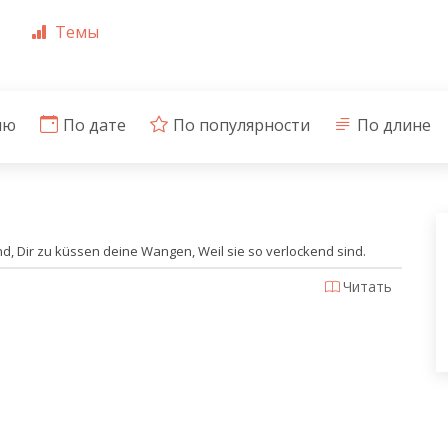
Темы
ию
По дате
По популярности
По длине
nd, Dir zu küssen deine Wangen, Weil sie so verlockend sind.
Читать