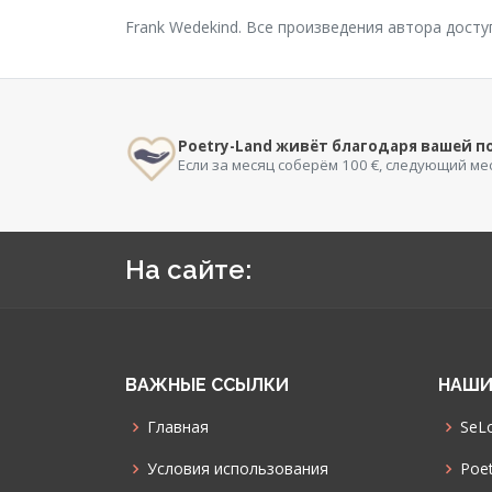
Frank Wedekind. Все произведения автора дост
Poetry-Land живёт благодаря вашей 
Если за месяц соберём 100 €, следующий ме
На сайте:
ВАЖНЫЕ ССЫЛКИ
НАШИ
Главная
SeLo
Условия использования
Poet